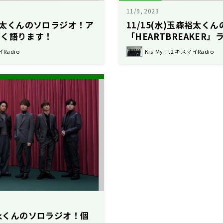
11/9, 2023
森裕太くんのソロラジオ！ア
11/15(水)玉森裕太く
～く語ります！
「HEARTBREAKER
です！
イRadio
Kis-My-Ft2 キスマイRadio
健永くんのソロラジオ！個