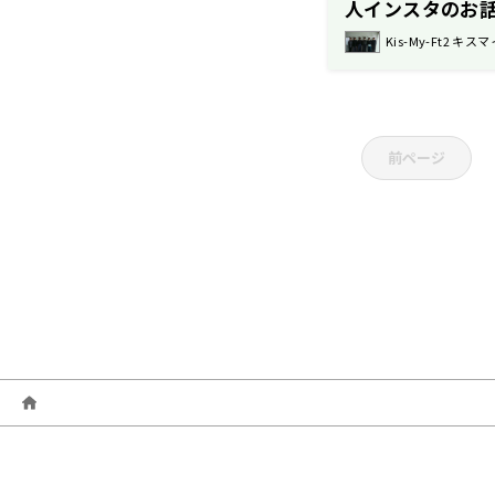
人インスタのお
Kis-My-Ft2 キスマ
前ページ