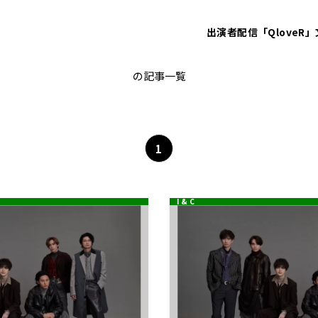
出演者
配信「QloveR」
Kis-My-Ft2
の記事一覧
1