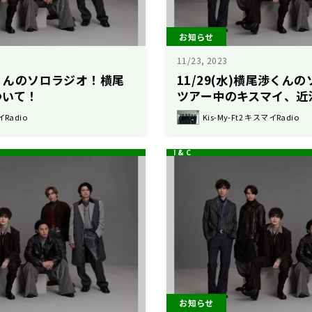
お知らせ
11/23, 2023
渉くんのソロラジオ！横尾
11/29(水)横尾渉くん
ついて！
ツアー中のキスマイ、近
イRadio
Kis-My-Ft2 キスマイRadio
お知らせ