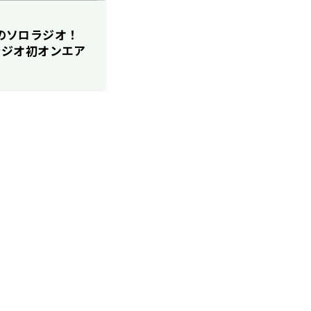
んのソロラジオ！
」ラジオ初オンエア