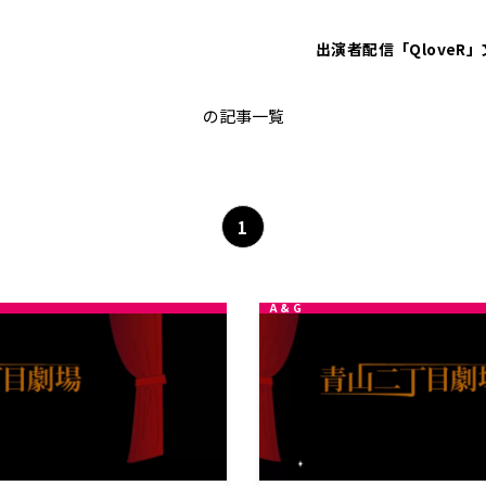
出演者
配信「QloveR」
古川登志夫
の記事一覧
1