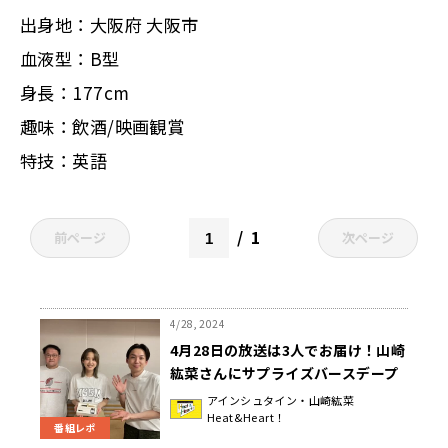
出身地：大阪府 大阪市
血液型：B型
身長：177cm
趣味：飲酒/映画観賞
特技：英語
1
前ページ
次ページ
4/28, 2024
4月28日の放送は3人でお届け！山崎
紘菜さんにサプライズバースデープ
レゼント！『アインシュタイン・山
アインシュタイン・山崎紘菜
Heat&Heart！
崎紘菜 Heat&Heart!』
番組レポ