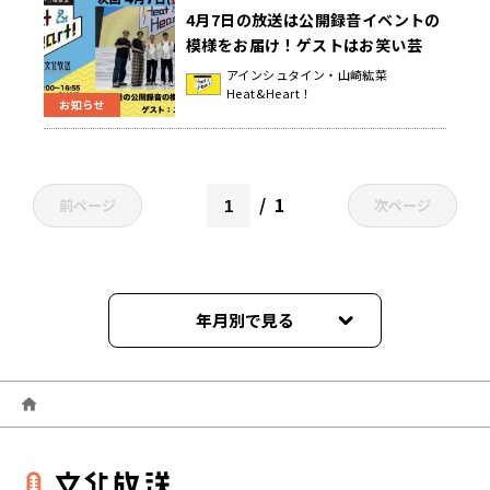
4月7日の放送は公開録音イベントの
模様をお届け！ゲストはお笑い芸
人・ニューヨークが登場♪『アイン
アインシュタイン・山崎紘菜
Heat&Heart！
シュタイン・山崎紘菜 Heat &
お知らせ
Heart!』
1
前ページ
次ページ
年月別で見る
2026年07月
2026年06月
2026年05月