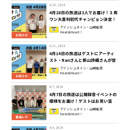
4/25, 2024
4月28日の放送は3人でお届け！３周
ワン大喜利初代チャンピョン決定！
『アインシュタイン・山崎紘菜
アインシュタイン・山崎紘菜
Heat&Heart！
Heat&Heart!』
お知らせ
4/11, 2024
4月14日の放送はゲストにアーティ
スト・Ranさんと新山詩織さんが登
場！『アインシュタイン・山崎紘菜
アインシュタイン・山崎紘菜
Heat&Heart！
Heat&Heart!』
お知らせ
4/7, 2024
4月7日の放送は公開録音イベントの
模様をお届け！ゲストはお笑い芸
人・ニューヨークが登場♪炎上発言
アインシュタイン・山崎紘菜
Heat&Heart！
について嶋佐さんが弁解！？『アイ
番組レポ
ンシュタイン・山崎紘菜 Heat &
Heart!』
4/4, 2024