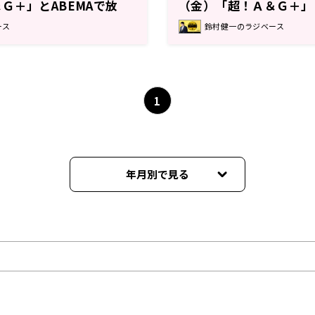
Ｇ＋」とABEMAで放
（金）「超！Ａ＆Ｇ＋」と
ラジベースDUO』#5
送！『鈴村健一のラジベー
ース
鈴村健一のラジベース
1
年月別で見る
2026年06月
2026年05月
2026年04月