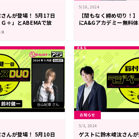
5/10, 2024
さんが登場！ 5月17日
【間もなく締め切り！】
Ｇ＋」とABEMAで放
にA&Gアカデミー無料
ラジベースDUO』#6
鈴村健一さんトークイベ
ース
【５月１３日（月）まで
お知らせ
5/3, 2024
さんが登場！ 5月10日
ゲストに鈴木崚汰さんが登