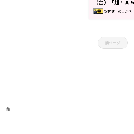
（金）「超！Ａ＆
送！『鈴村健一の
鈴村健一のラジベ
前ページ