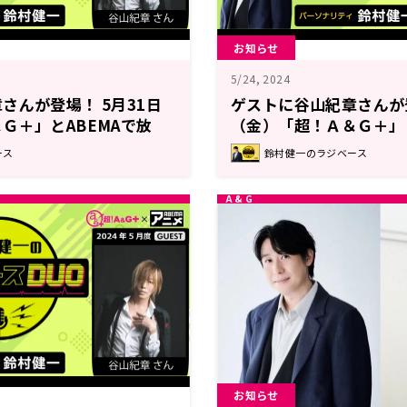
お知らせ
5/24, 2024
さんが登場！ 5月31日
ゲストに谷山紀章さんが登
Ｇ＋」とABEMAで放
（金）「超！Ａ＆Ｇ＋」と
ラジベースDUO』#8
送！『鈴村健一のラジベー
ース
鈴村健一のラジベース
お知らせ