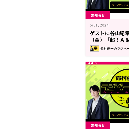
お知らせ
5/31, 2024
ゲストに谷山紀章
（金）「超！Ａ＆
送！『鈴村健一の
鈴村健一のラジベ
お知らせ