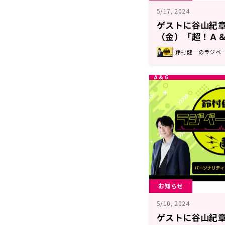
5/17, 2024
ゲストに谷山紀章
（金）「超！Ａ＆
送！『鈴村健一の
鈴村健一のラジベ
お知らせ
5/10, 2024
ゲストに谷山紀章