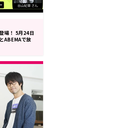
場！ 5月24日
ABEMAで放
スDUO』#7