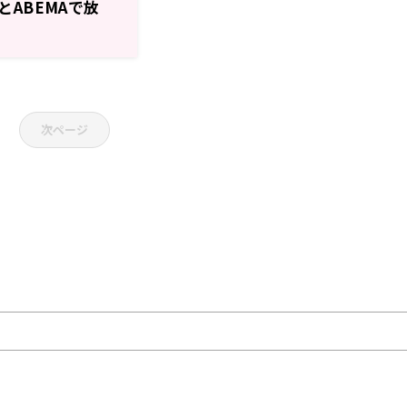
ABEMAで放
スDUO』#4
次ページ