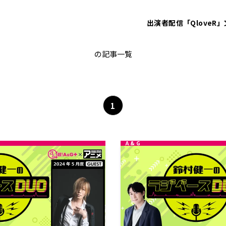
出演者
配信「QloveR」
鈴村健一
の記事一覧
1