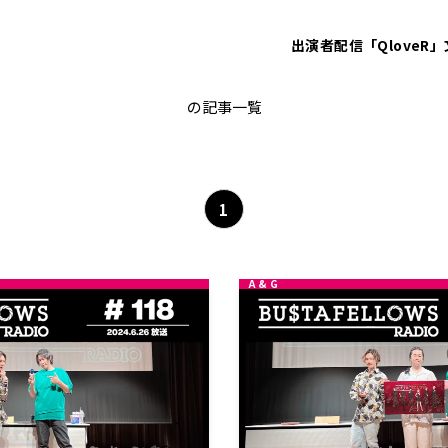
出演者
配信「QloveR」
非公開: 白井悠介
の記事一覧
1