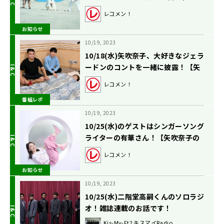
レコメン！】
レコメン！
お知らせ
10/19, 2023
10/18(水)矢吹奈子、大好きなジェラ
ードンのコントを一緒に披露！【矢
吹奈子のレコメン！】
レコメン！
番組レポ
10/19, 2023
10/25(水)のゲストはシンガーソング
ライターの有華さん！【矢吹奈子の
レコメン！】
レコメン！
お知らせ
10/19, 2023
10/25(水)二階堂高嗣くんのソロラジ
オ！雑誌連載のお話です！
Kis-My-Ft2 キスマイRadio