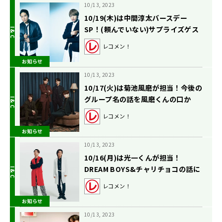
10/13, 2023
10/19(木)は中間淳太バースデー
SP！(頼んでいない)サプライズゲス
トも登場！？
レコメン！
お知らせ
10/13, 2023
10/17(火)は菊池風磨が担当！今後の
グループ名の話を風磨くんの口か
ら。
レコメン！
お知らせ
10/13, 2023
10/16(月)は光一くんが担当！
DREAM BOYS&チャリチョコの話に
ドSなアドバイスに！
レコメン！
お知らせ
10/13, 2023