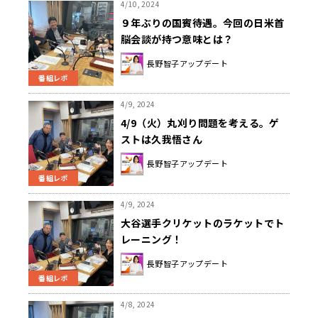
4/10, 2024
９年ぶりの国賓待遇。今回の日米首
脳会談が持つ意味とは？
長野智子アップデート
番組レポ
4/9, 2024
4/9（火）丸刈り問題を考える。ゲ
ストは久我悟さん
長野智子アップデート
番組レポ
4/9, 2024
大谷選手クリケットのラケットでト
レーニング！
長野智子アップデート
番組レポ
4/8, 2024