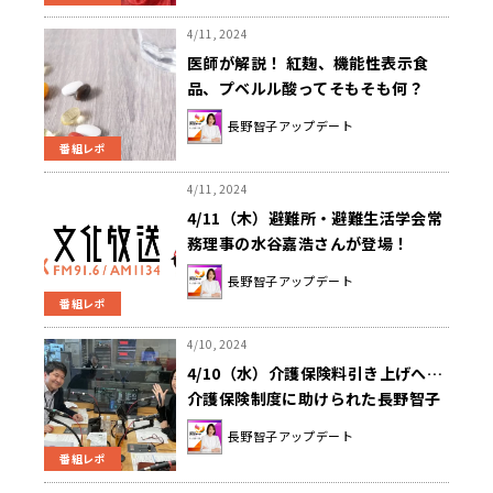
4/11, 2024
医師が解説！ 紅麹、機能性表示食
品、プベルル酸ってそもそも何？
長野智子アップデート
番組レポ
4/11, 2024
4/11（木）避難所・避難生活学会常
務理事の水谷嘉浩さんが登場！
長野智子アップデート
番組レポ
4/10, 2024
4/10（水）介護保険料引き上げへ…
介護保険制度に助けられた長野智子
さんがその経験を語る…
長野智子アップデート
番組レポ