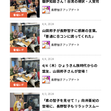
舘伊知郎さん！台湾の現状・人質司
法について深掘り
長野智子アップデート
番組レポ
4/4, 2024
山田邦子が長野智子に感謝の言葉。
「普通に合コンに誘ってくれた」
長野智子アップデート
番組レポ
4/4, 2024
4/4（木）ひょうきん族時代からの
盟友、山田邦子さんが登場！
長野智子アップデート
番組レポ
4/3, 2024
「素の智子を見せて！」向井亜紀の
登場に、長野智子もリラックスムー