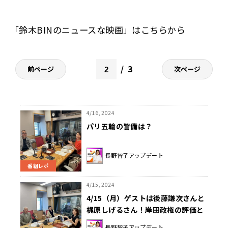
「鈴木BINのニュースな映画」は
こちらから
3
前ページ
次ページ
4/16, 2024
パリ五輪の警備は？
長野智子アップデート
番組レポ
4/15, 2024
4/15（月）ゲストは後藤謙次さんと
梶原しげるさん！岸田政権の評価と
今後について深掘り！！
長野智子アップデート