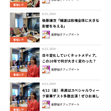
番組レポ
4/15, 2024
後藤謙次「補選は政権全体に大きな
影響を与える」
長野智子アップデート
番組レポ
4/12, 2024
日々変化していくネットメディア。
この10年で何が大きく変わった？
長野智子アップデート
番組レポ
4/12, 2024
4/12（金）来週はスペシャルウィー
ク豪華ゲスト多数出演！ぜひお楽し
みに！！！
長野智子アップデート
番組レポ