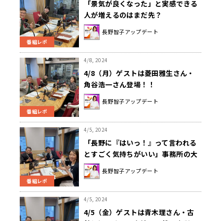
「景気が良くなった」と実感できる
人が増えるのはまだ先？
長野智子アップデート
番組レポ
4/8, 2024
4/8（月）ゲストは菱田雅生さん・
角谷浩一さん登場！！
長野智子アップデート
番組レポ
4/5, 2024
「長野に『はいっ！』って言われる
とすごく気持ちがいい」事務所の大
先輩・古舘伊知郎の発言に長野智子
長野智子アップデート
もタジタジ！？
番組レポ
4/5, 2024
4/5（金）ゲストは青木理さん・古