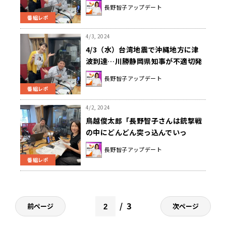
ド!?
長野智子アップデート
番組レポ
4/3, 2024
4/3（水）台湾地震で沖縄地方に津
波到達…川勝静岡県知事が不適切発
言で辞意表明…ゲストはミスDJ仲間
長野智子アップデート
の向井亜紀さん！
番組レポ
4/2, 2024
鳥越俊太郎「長野智子さんは銃撃戦
の中にどんどん突っ込んでいっ
て…」
長野智子アップデート
番組レポ
3
前ページ
次ページ