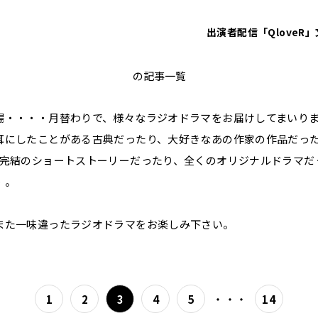
出演者
配信「QloveR」
青山二丁目劇場
の記事一覧
場・・・・月替わりで、様々なラジオドラマをお届けしてまいり
耳にしたことがある古典だったり、大好きなあの作家の作品だっ
話完結のショートストーリーだったり、全くのオリジナルドラマだ
・。
また一味違ったラジオドラマをお楽しみ下さい。
・・・
1
2
3
4
5
14