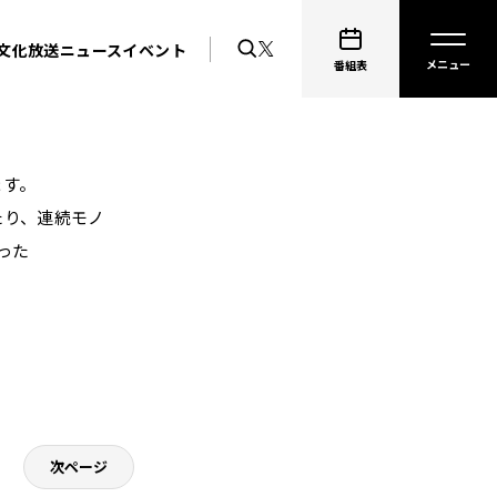
文化放送ニュース
イベント
番組表
ます。
たり、連続モノ
った
次ページ