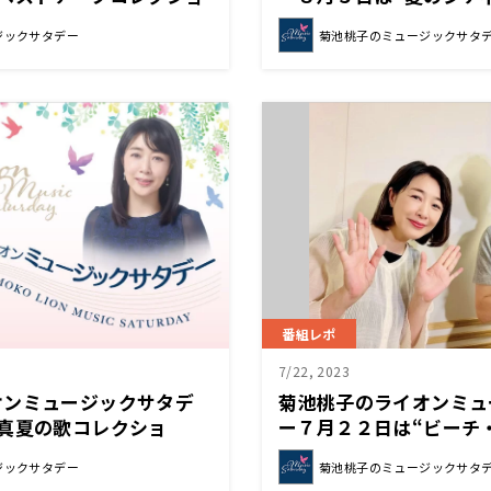
お送りしました！
ョン”でした！
ジックサタデー
菊池桃子のミュージックサタ
番組レポ
7/22, 2023
オンミュージックサタデ
菊池桃子のライオンミュ
真夏の歌コレクショ
ー７月２２日は“ビーチ
ション”をお送りしまし
ジックサタデー
菊池桃子のミュージックサタ