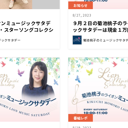
お知らせ
8/27, 2023
オンミュージックサタデ
９月２日の菊池桃子のラ
ザ・スターソングコレクシ
ックサタデーは現金１万
ました！
を開催♪
ジックサタデー
菊池桃子のミュージックサタ
番組レポ
8/19, 2023