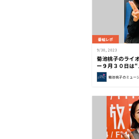
番組レポ
9/30, 2023
菊池桃子のライ
ー９月３０日は“
クション”をお送
菊池桃子のミュー