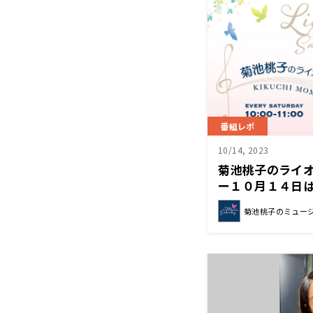
番組レポ
10/14, 2023
菊池桃子のライ
ー１０月１４日
レクション”でし
菊池桃子のミュー