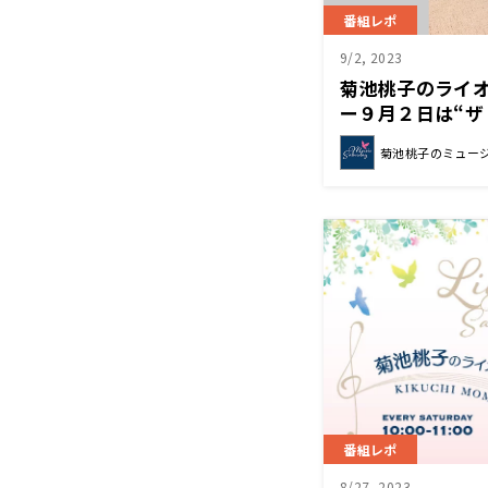
番組レポ
9/2, 2023
菊池桃子のライ
ー９月２日は“
ョン”をお送りし
菊池桃子のミュー
番組レポ
8/27, 2023