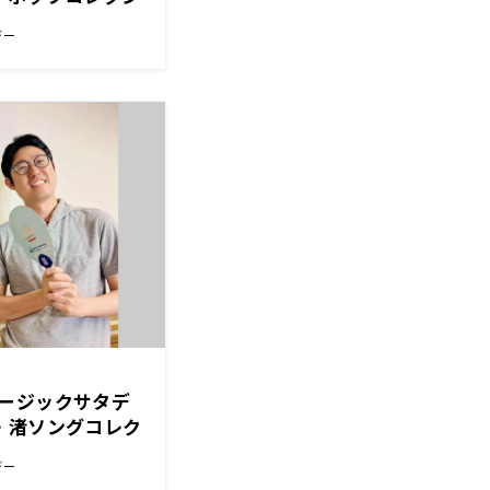
デー
ージックサタデ
・渚ソングコレク
た！
デー