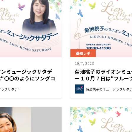
番組レポ
10/7, 2023
オンミュージックサタデ
菊池桃子のライオンミュ
は“〇〇のようにソングコ
ー１０月７日は“フルー
た！
ョン”をお送りしました
ジックサタデー
菊池桃子のミュージックサタ