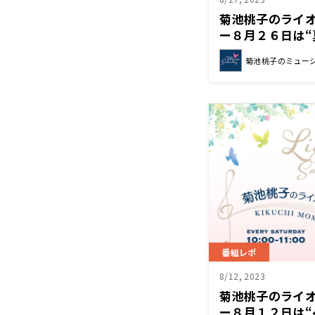
菊池桃子のライ
ー８月２６日は
コレクション”を
菊池桃子のミュー
番組レポ
8/12, 2023
菊池桃子のライ
ー８月１２日は“