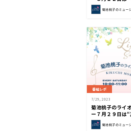
ン アゲイン”を
菊池桃子のミュー
番組レポ
7/29, 2023
菊池桃子のライ
ー７月２９日は“
ン”でした！
菊池桃子のミュー