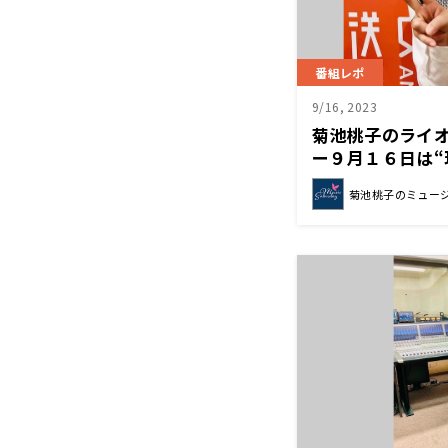
番組レポ
9/16, 2023
菊池桃子のライ
ー９月１６日は“
トコレクション”
菊池桃子のミュー