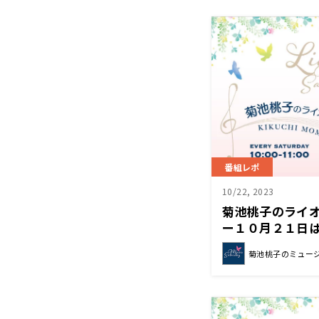
番組レポ
10/22, 2023
菊池桃子のライ
ー１０月２１日は
コレクション”を
菊池桃子のミュー