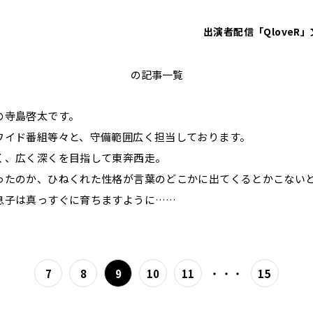
出演者
配信「QloveR」
寺島啓太
の記事一覧
の寺島啓太です。
ワイド番組等々と、守備範囲広く担当しております。
く、広く深くを目指して東奔西走。
ったのか、ひねくれた性格が言葉のどこかに出てくるとかこない
息子は真っすぐに育ちますように……
・・・
7
8
9
10
11
15