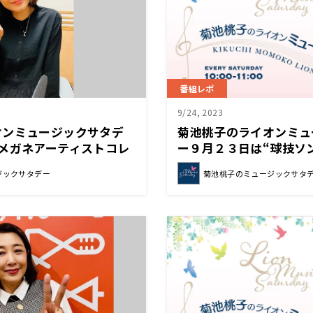
番組レポ
9/24, 2023
オンミュージックサタデ
菊池桃子のライオンミュ
メガネアーティストコレ
ー９月２３日は“球技ソ
りしました！
ン”でした！
ジックサタデー
菊池桃子のミュージックサタ