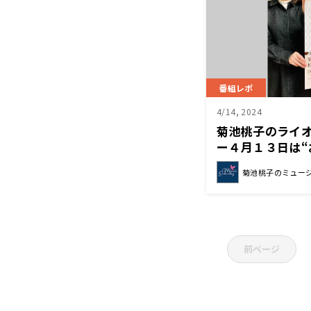
番組レポ
4/14, 2024
菊池桃子のライ
ー４月１３日は“
レクション”でし
菊池桃子のミュー
前ページ