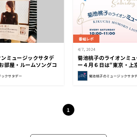
番組レポ
4/7, 2024
オンミュージックサタデ
菊池桃子のライオンミュ
お部屋・ルームソングコ
ー４月６日は“東京・上
た！
ョン”でした！
ジックサタデー
菊池桃子のミュージックサタ
1