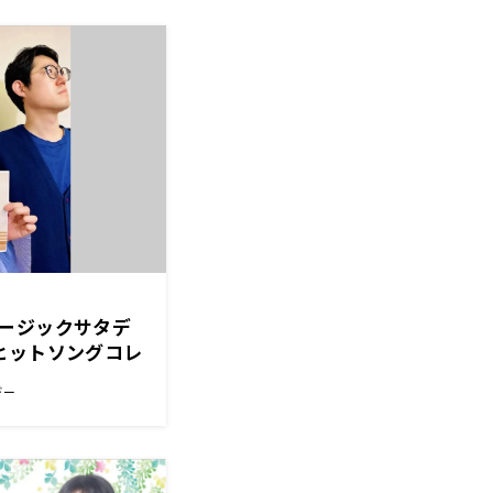
ージックサタデ
ヒットソングコレ
した！
デー