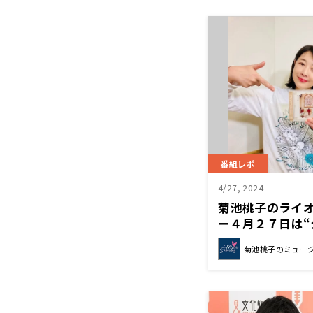
番組レポ
4/27, 2024
菊池桃子のライ
ー４月２７日は“
名曲コレクショ
菊池桃子のミュー