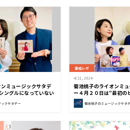
番組レポ
4/21, 2024
オンミュージックサタデ
菊池桃子のライオンミュ
シングルになっていない
ー４月２０日は“最初の
ン”をお送りしました！
クション”をお送りしま
ジックサタデー
菊池桃子のミュージックサタ