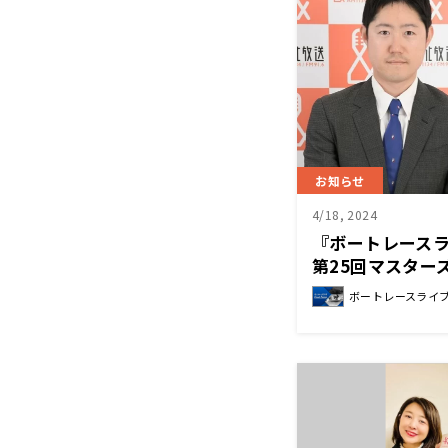
お知らせ
4/18, 2024
『ボートレース
第25回マスタ
実況中継』 4月2
ボートレースライ
～ 全国14局ネ