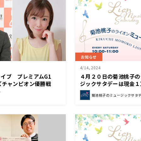
お知らせ
4/14, 2024
ライブ プレミアムG1
４月２０日の菊池桃子の
ーズチャンピオン優勝戦
ジックサタデーは現金１
1日（日） 午後4時00分
イズ企画を開催♪
ブ
菊池桃子のミュージックサタ
ットでオンエア