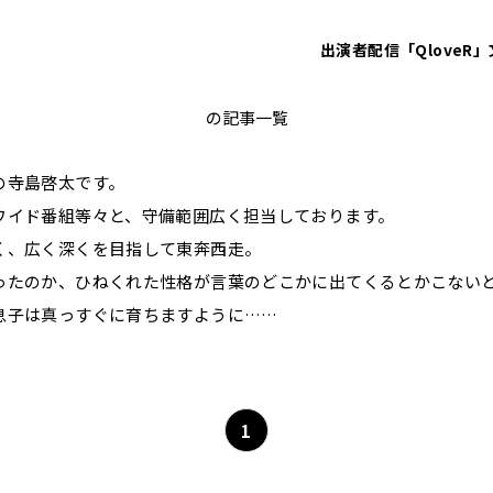
出演者
配信「QloveR」
寺島啓太
の記事一覧
の寺島啓太です。
ワイド番組等々と、守備範囲広く担当しております。
く、広く深くを目指して東奔西走。
ったのか、ひねくれた性格が言葉のどこかに出てくるとかこない
息子は真っすぐに育ちますように……
1