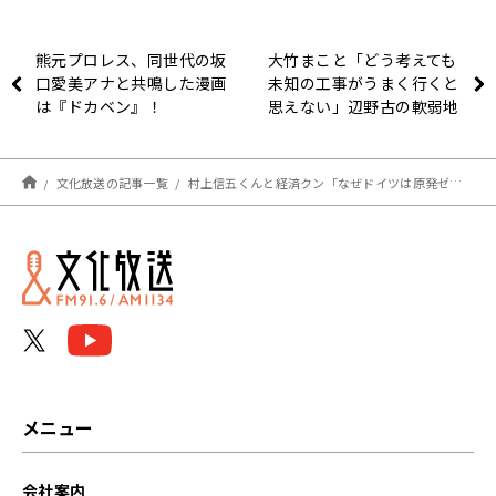
熊元プロレス、同世代の坂
大竹まこと「どう考えても
口愛美アナと共鳴した漫画
未知の工事がうまく行くと
は『ドカベン』！
思えない」辺野古の軟弱地
盤工事をめぐる裁判所決定
に疑問
文化放送の記事一覧
村上信五くんと経済クン「なぜドイツは原発ゼロを達成できるようになったのか？」
メニュー
会社案内