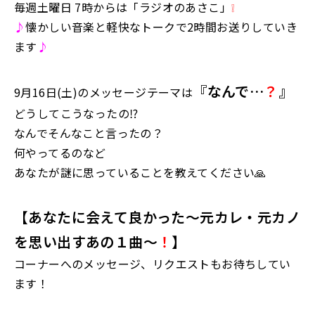
毎週土曜日 7時からは「ラジオのあさこ」
❕
♪
懐かしい音楽と軽快なトークで2時間お送りしていき
ます
♪
『なんで…
？
』
9月16日(土)のメッセージテーマは
どうしてこうなったの⁉︎
なんでそんなこと言ったの？
何やってるの⁇など
あなたが謎に思っていることを教えてください🙏
【あなたに会えて良かった～元カレ・元カノ
を思い出すあの１曲～
！
】
コーナーへのメッセージ、リクエストもお待ちしてい
ます！