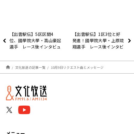
【出雲駅伝】5区区間4
【出雲駅伝】1区3位と好
位、國學院大學・高山豪起
発進！國學院大學・上原琉
選手 レース後インタビュ
翔選手 レース後インタビ
ー
ュー
文化放送の記事一覧
10月9日リクエスト曲とメッセージ
メニュー