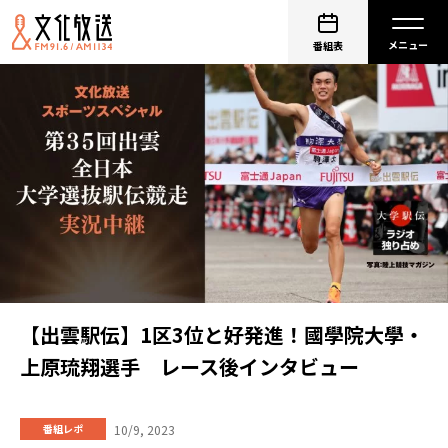
番組表
【出雲駅伝】1区3位と好発進！國學院大學・
上原琉翔選手 レース後インタビュー
10/9, 2023
番組レポ