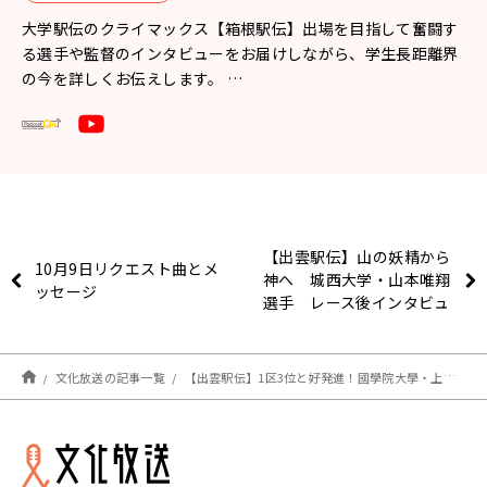
大学駅伝のクライマックス【箱根駅伝】出場を目指して奮闘す
る選手や監督のインタビューをお届けしながら、学生長距離界
の今を詳しくお伝えします。 …
【出雲駅伝】山の妖精から
10月9日リクエスト曲とメ
神へ 城西大学・山本唯翔
ッセージ
選手 レース後インタビュ
ー
文化放送の記事一覧
【出雲駅伝】1区3位と好発進！國學院大學・上原琉翔選手 レース後インタビュー