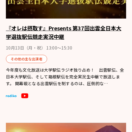
『オレは摂取す』Presents 第37回出雲全日本大
学選抜駅伝競走実況中継
10月13日（月・祝） 13:00〜15:30
その他の主な出演者
今年度も文化放送は大学駅伝ラジオ独り占め！ 出雲駅伝、全
日本大学駅伝、そして箱根駅伝を完全実況生中継で放送しま
す。 開幕戦となる出雲駅伝を制するのは、圧倒的な…