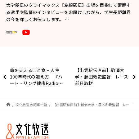
大学駅伝のクライマックス【箱根駅伝】出場を目指して奮闘す
る選手や監督のインタビューをお届けしながら、学生長距離界
の今を詳しくお伝えします。 …
命を支える口と食 – 人生
【出雲駅伝直前】駒澤大
100年時代の迎え方 『ハ
学・藤田敦史監督 レース
ート・リング健康Radio～
前日取材
認知症と手をつなごう〜
』
文化放送の記事一覧
【出雲駅伝直前】創価大学・榎木和貴監督 レース前日インタビュー