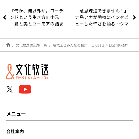
『俺か、俺以外か。ローラ
「意思疎通できません！」
ンドという生き方』中元
寺島アナが動物にインタビ
「愛と美とユーモアの詰ま
ューした怖さを語る…クマ
った一冊」
被害ニュースにコメント
文化放送の記事一覧
峰竜太とみんなの信州 １０月１４日公開収録放送後記
メニュー
会社案内