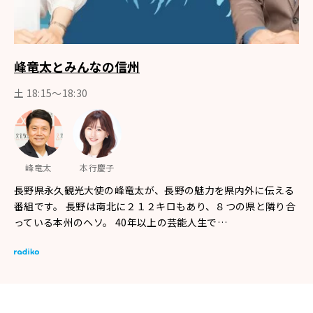
峰竜太とみんなの信州
土 18:15〜18:30
峰竜太
本行慶子
長野県永久観光大使の峰竜太が、長野の魅力を県内外に伝える
番組です。 長野は南北に２１２キロもあり、８つの県と隣り合
っている本州のヘソ。 40年以上の芸能人生で…