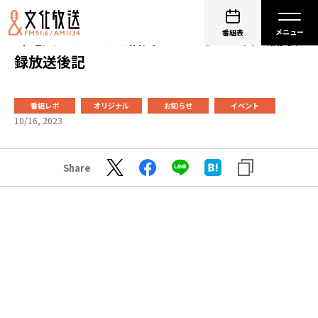
番組表
峰竜太とみんなの信州 １０月１４日公開収
録放送後記
番組レポ
オリジナル
お知らせ
イベント
10/16, 2023
Share