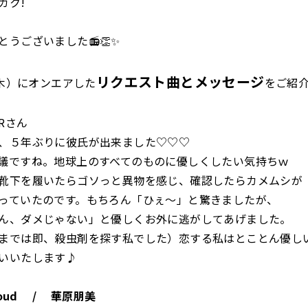
ガク!
とうございました📻👏✨
リクエスト曲とメッセージ
（木）にオンエアした
をご紹
Rさん
、５年ぶりに彼氏が出来ました♡♡♡
議ですね。地球上のすべてのものに優しくしたい気持ちｗ
靴下を履いたらゴソっと異物を感じ、確認したらカメムシが
っていたのです。もちろん「ひぇ～」と驚きましたが、
ん、ダメじゃない」と優しくお外に逃がしてあげました。
までは即、殺虫剤を探す私でした）恋する私はとことん優し
いいたします♪
proud / 華原朋美