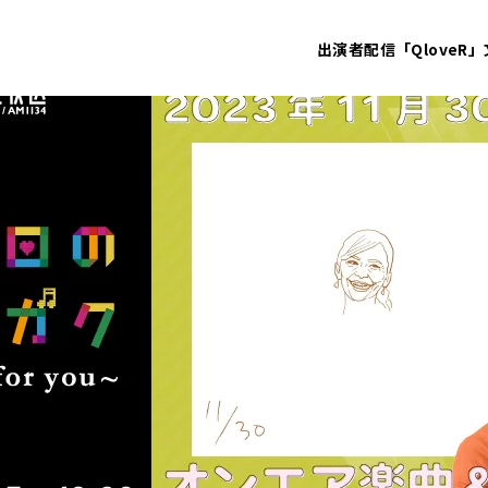
出演者
配信「QloveR」