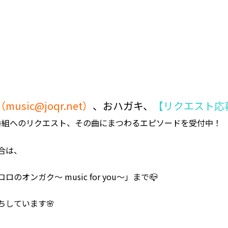
（
music@joqr.net
）
、おハガキ、
【リクエスト応
番組へのリクエスト、その曲にまつわるエピソードを受付中！
合は、
のオンガク～ music for you～」まで📪
ちしています🌸