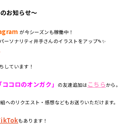
らのお知らせ～
agram
が今シーズンも稼働中！
パーソナリティ井手さんのイラストをアップ✎✨
ら
ちしています！
E「ココロのオンガク」
こちら
の友達追加は
から。
は番組へのリクエスト・感想などもお送りいただけます。
ikTok
もあります！