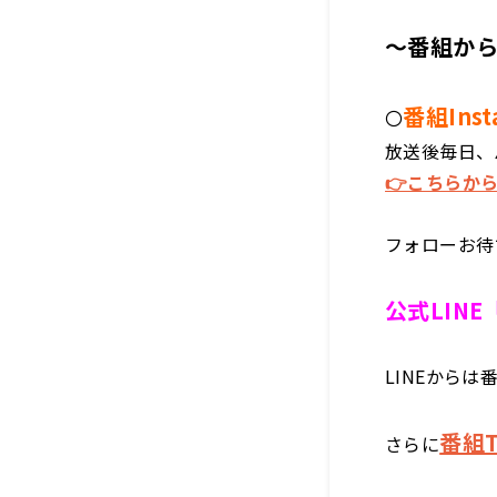
～番組か
番組Inst
〇
放送後毎日、
👉こちらか
フォローお待
公式LIN
LINEから
番組T
さらに