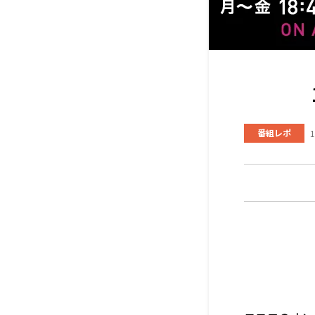
番組レポ
1