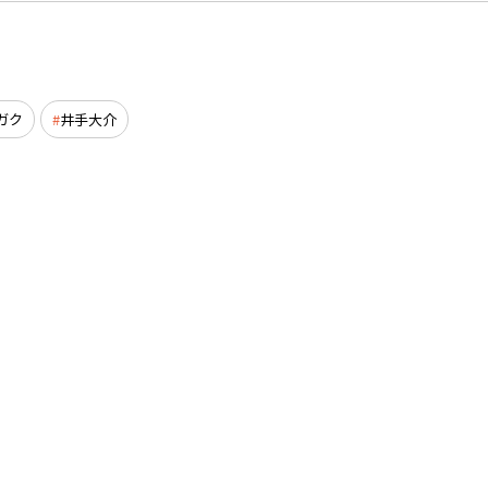
ガク
井手大介