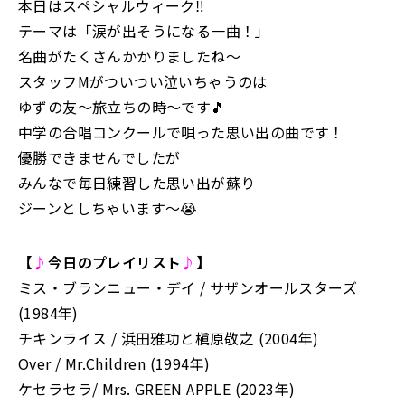
本日はスペシャルウィーク‼︎
テーマは「涙が出そうになる一曲！」
名曲がたくさんかかりましたね〜
スタッフMがついつい泣いちゃうのは
ゆずの友〜旅立ちの時〜です🎵
中学の合唱コンクールで唄った思い出の曲です！
優勝できませんでしたが
みんなで毎日練習した思い出が蘇り
ジーンとしちゃいます〜😭
【
♪
今日のプレイリスト
♪
】
ミス・ブランニュー・デイ / サザンオールスターズ
(1984年)
チキンライス / 浜田雅功と槇原敬之 (2004年)
Over / Mr.Children (1994年)
ケセラセラ/ Mrs. GREEN APPLE (2023年)