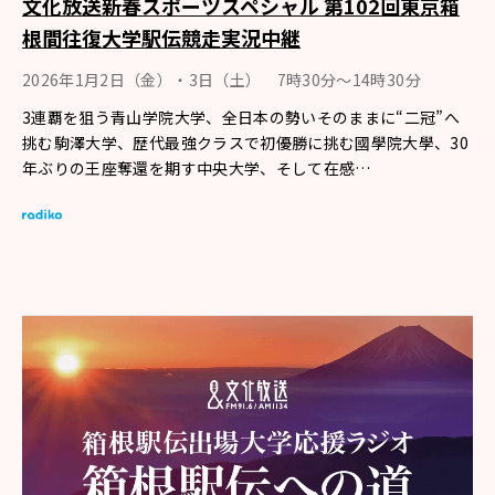
文化放送新春スポーツスペシャル 第102回東京箱
根間往復大学駅伝競走実況中継
2026年1月2日（金）・3日（土） 7時30分～14時30分
3連覇を狙う青山学院大学、全日本の勢いそのままに“二冠”へ
挑む駒澤大学、歴代最強クラスで初優勝に挑む國學院大學、30
年ぶりの王座奪還を期す中央大学、そして在感…