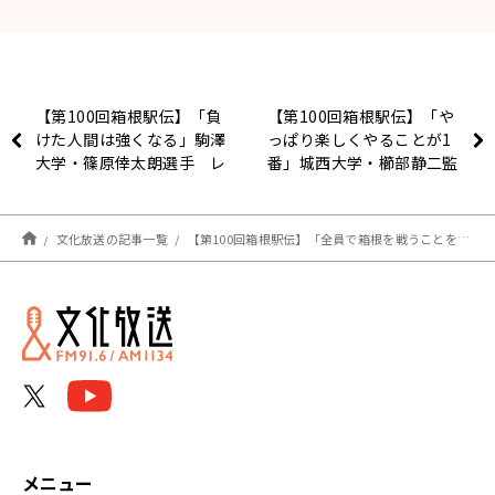
【第100回箱根駅伝】「負
【第100回箱根駅伝】「や
けた人間は強くなる」駒澤
っぱり楽しくやることが1
大学・篠原倖太朗選手 レ
番」城西大学・櫛部静二監
ース後インタビュー
督 レース後インタビュー
文化放送の記事一覧
【第100回箱根駅伝】「全員で箱根を戦うことを一番大事にしたかった」青山学院大学・志貴勇斗選手 レース後インタビュー
メニュー