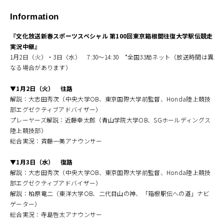
Information
『文化放送新春スポーツスペシャル 第100回東京箱根間往復大学駅伝競走
実況中継』
1月2日（火）・3日（水） 7:30～14:30 *全国33局ネット（放送時間は異
なる場合があります）
▼1月2日（火） 往路
解説：大志田秀次（中央大学OB、東京国際大学前監督、Honda陸上競技
部エグゼクティブアドバイザー）
プレーヤーズ解説：近藤幸太郎（青山学院大学OB、SGホールディングス
陸上競技部）
総合実況：斉藤一美アナウンサー
▼1月3日（水） 復路
解説：大志田秀次（中央大学OB、東京国際大学前監督、Honda陸上競技
部エグゼクティブアドバイザー）
解説：柏原竜二（東洋大学OB、二代目山の神、「箱根駅伝への道」ナビ
ゲーター）
総合実況：寺島啓太アナウンサー