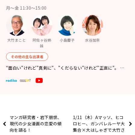
月〜金 11:30～15:00
大竹まこと
阿佐ヶ谷姉
小島慶子
水谷加奈
妹
その他の主な出演者
“面白い”けれど”真剣に”、”くだらない”けれど”正直に”。 …
マンガ研究者・岩下朋世、
1/11（木）Aマッソ、ヒコ
現代の少女漫画の恋愛の傾
ロヒー、ガンバレルーヤ大
向を語る！
集合×大はしゃぎで大竹さ