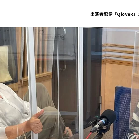
出演者
配信「QloveR」