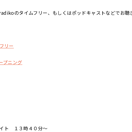
radikoのタイムフリー、もしくはポッドキャストなどでお聴
ムフリー
オープニング
イト １３時４０分～