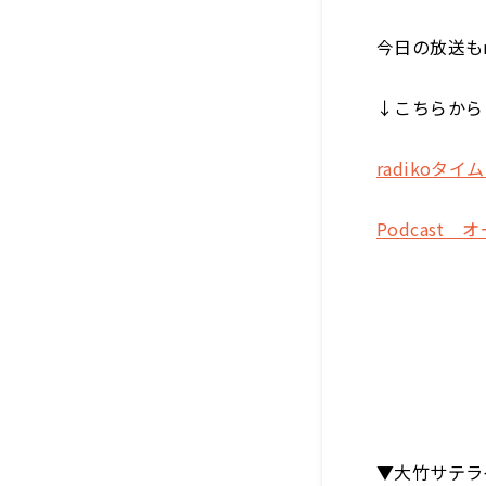
今日の放送も
↓こちらから
radikoタイ
Podcast 
▼大竹サテラ