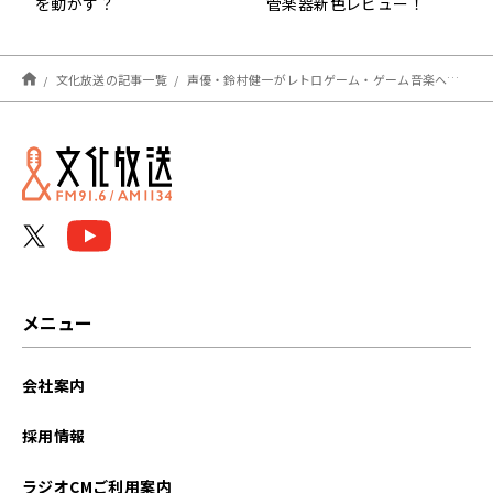
を動かす？
管楽器新色レビュー！
文化放送の記事一覧
声優・鈴村健一がレトロゲーム・ゲーム音楽への愛を語る特番『好きがつながる！鈴村健一のゲーソン風雲児』2月13日（火）午後7時～放送決定！
メニュー
会社案内
採用情報
ラジオCMご利用案内