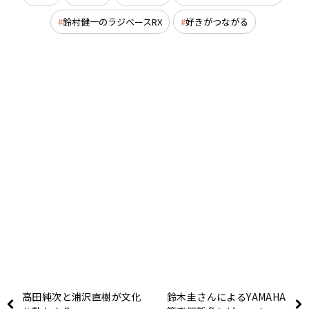
鈴村健一のラジベースRX
好きがつながる
高田純次と浦沢直樹が文化
鈴木圭さんによるYAMAHA