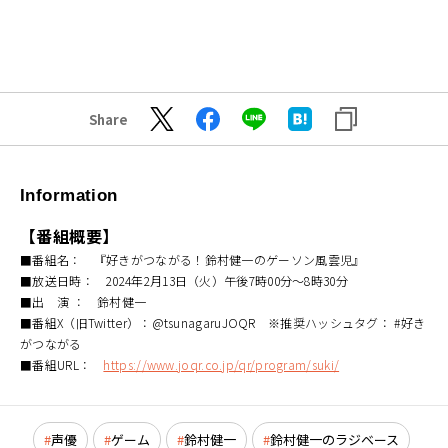
Share
Information
【番組概要】
■番組名： 『好きがつながる！鈴村健一のゲーソン風雲児』
■放送日時： 2024年2月13日（火）午後7時00分～8時30分
■出 演 ： 鈴村健一
■番組X（旧Twitter）：@tsunagaruJOQR ※推奨ハッシュタグ： #好き
がつながる
■番組URL：
https://www.joqr.co.jp/qr/program/suki/
声優
ゲーム
鈴村健一
鈴村健一のラジベース