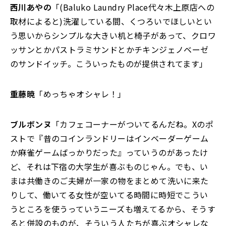
西川あやの
「(Baluko Laundry Place代々木上原店への
取材によると)洗濯している間、くつろいでほしいとい
う思いからシンプルな大きい机と椅子があって、クロワ
ッサンとかパストラミサンドとかチキンジェノベーゼ
のサンドイッチ。こういったものが提供されてます」
重藤暁
「めっちゃオシャレ！」
ブルボンヌ
「カフェコーナーがついてるんだね。Xのポ
ストで『昔のコインランドリーはインベーダーゲーム
か麻雀ゲームばっかりだった』っていうのがあったけ
ど、それは下宿の大学生が喜ぶものじゃん。でも、い
まは共働きのご夫婦が一家の物をまとめて洗いに来た
りして、働いてる女性が空いてる時間に時短でこうい
うところを使うっていうニーズも増えてるから、そうす
ると併設のものが、そういう人たちが喜ぶオシャレな