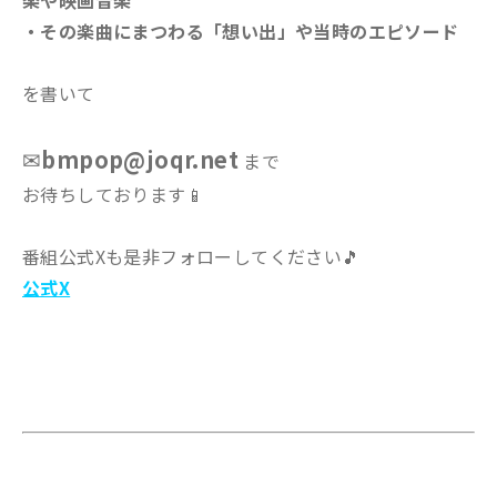
楽や映画音楽
・その楽曲にまつわる「想い出」や当時のエピソード
を書いて
✉
bmpop@joqr.net
まで
お待ちしております📱
番組公式Xも是非フォローしてください🎵
公式X