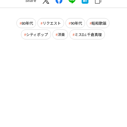
Share
80年代
リクエスト
90年代
昭和歌謡
シティポップ
洋楽
ミスDJ.千倉真理