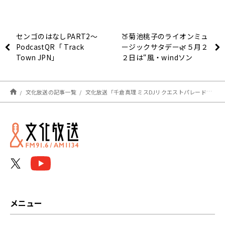
センゴのはなしPART2～
🍑菊池桃子のライオンミュ
PodcastQR「 Track
ージックサタデー🌿５月２
Town JPN」
２日は“風・windソン
グ”をお届けしました！
文化放送の記事一覧
文化放送「千倉真理 ミスDJリクエストパレード」5/23 オンエアリスト
メニュー