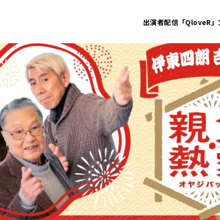
出演者
配信「QloveR」