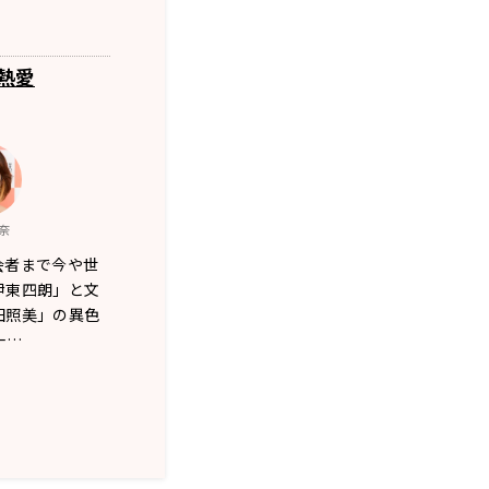
熱愛
奈
会者まで今や世
伊東四朗」と文
田照美」の異色
一…