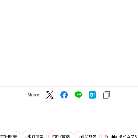
Share
吉田照美
水谷加奈
文化放送
親父熱愛
radikoタイムフ