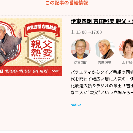
この記事の番組情報
伊東四朗 吉田照美 親父・
土 15:00～17:00
伊東四朗
吉田照美
水谷加
バラエティからクイズ番組の司
代を問わず幅広い層に人気の「
化放送の顔＆ラジオの帝王「吉
な二人が”親父”という立場から