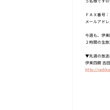
５名様ですの
ＦＡＸ番号：
メールアドレス：o
今週も、伊東
２時間の生放
▼先週の放送は
伊東四朗 吉田照
http://radi