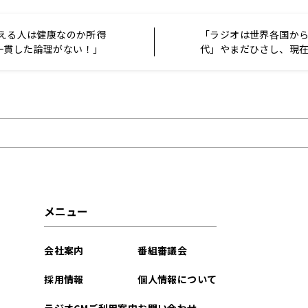
超える人は健康なのか所得
「ラジオは世界各国か
一貫した論理がない！」
代」やまだひさし、現
金でスタジオ怒り爆発
イルを語る
メニュー
会社案内
番組審議会
採用情報
個人情報について