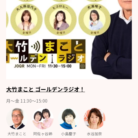
大竹まこと ゴールデンラジオ！
月〜金 11:30～15:00
大竹まこと
阿佐ヶ谷姉
小島慶子
水谷加奈