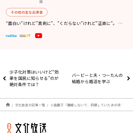
妹
その他の主な出演者
“面白い”けれど”真剣に”、”くだらない”けれど”正直に”。 …
少子化対策はいいけど“効
バービーと夫・つーたんの
果を国民に知らせる”のが
結婚から婚活を学ぶ
絶対条件では？
文化放送の記事一覧
小島慶子「離婚しないで、同棲していたあの頃みたいに」変化する夫婦関係について涙で語る