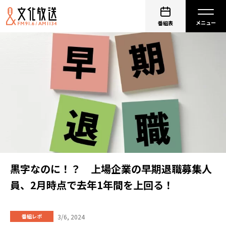
番組表
黒字なのに！？ 上場企業の早期退職募集人
員、2月時点で去年1年間を上回る！
3/6, 2024
番組レポ