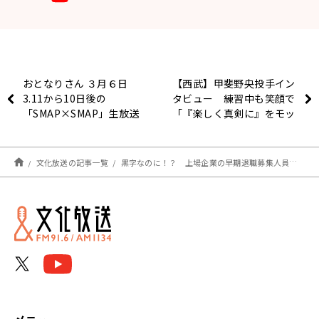
おとなりさん ３月６日
【西武】甲斐野央投手イン
3.11から10日後の
タビュー 練習中も笑顔で
「SMAP×SMAP」生放送
「『楽しく真剣に』をモッ
裏側とは
トーにやっています」
文化放送の記事一覧
黒字なのに！？ 上場企業の早期退職募集人員、2月時点で去年1年間を上回る！