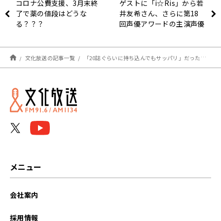
コロナ公費支援、3月末終
ゲストに「i☆Ris」から若
了で薬の値段はどうな
井友希さん、さらに第18
る？？？
回声優アワードの主演声優
賞受賞者が登場！エジソン
3月9日
文化放送の記事一覧
「20誌ぐらいに持ち込んでもサッパリ」だった漫画家、フランスで人生が変わる!?
メニュー
会社案内
採用情報