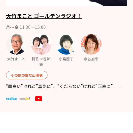
大竹まこと ゴールデンラジオ！
月〜金 11:30～15:00
大竹まこと
阿佐ヶ谷姉
小島慶子
水谷加奈
妹
その他の主な出演者
“面白い”けれど”真剣に”、”くだらない”けれど”正直に”。 …