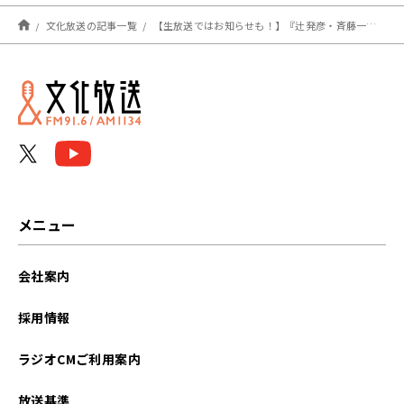
文化放送の記事一覧
【生放送ではお知らせも！】『辻発彦・斉藤一美・向井葉月の語れ！ライオンズ プロ野球開幕直前スペシャル』3月27日（水）午後7時～放送決定！
メニュー
会社案内
採用情報
ラジオCMご利用案内
放送基準