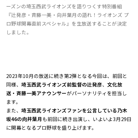
ーズンの埼玉西武ライオンズを語りつくす特別番組
『辻発彦・斉藤一美・向井葉月の語れ！ライオンズ プ
ロ野球開幕直前スペシャル』を生放送することが決定
しました。
2023年10月の放送に続き第2弾となる今回は、前回と
同様、
埼玉西武ライオンズ前監督の辻発彦
、
文化放
送・斉藤一美アナウンサー
がパーソナリティを担当し
ます。
また、
埼玉西武ライオンズファンを公言している乃木
坂46の向井葉月
も前回に続き出演し、いよいよ3月29日
に開幕となるプロ野球を盛り上げます。