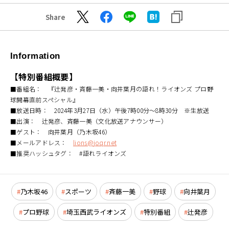
Share
Information
【特別番組概要】
■番組名： 『辻発彦・斉藤一美・向井葉月の語れ！ライオンズ プロ野
球開幕直前スペシャル』
■放送日時： 2024年3月27日（水）午後7時00分～8時30分 ※生放送
■出演： 辻発彦、斉藤一美（文化放送アナウンサー）
■ゲスト： 向井葉月（乃木坂46）
■メールアドレス：
lions@joqr.net
■推奨ハッシュタグ： #語れライオンズ
乃木坂46
スポーツ
斉藤一美
野球
向井葉月
プロ野球
埼玉西武ライオンズ
特別番組
辻発彦