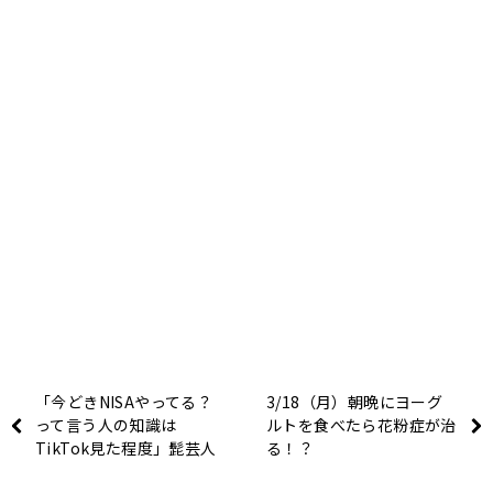
「今どきNISAやってる？
3/18（月）朝晩にヨーグ
って言う人の知識は
ルトを食べたら花粉症が治
TikTok見た程度」髭芸人
る！？
のヒガミトークが大暴走！