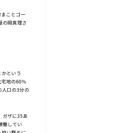
竹まことゴー
授の岡真理さ
とかという
宅地の60％
の人口の3分の
ガザに35あ
稼働してい
も狙い撃ちに