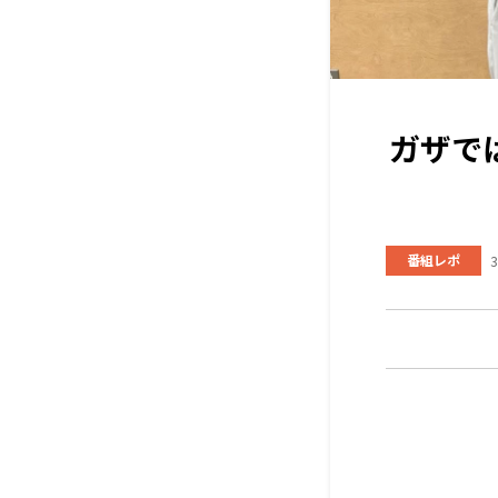
ガザで
番組レポ
3