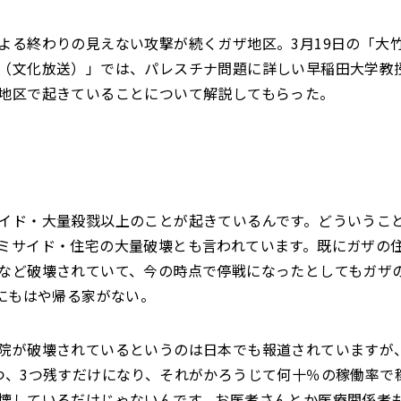
よる終わりの見えない攻撃が続くガザ地区。3月19日の「大
（文化放送）」では、パレスチナ問題に詳しい早稲田大学教
地区で起きていることについて解説してもらった。
イド・大量殺戮以上のことが起きているんです。どういうこ
ミサイド・住宅の大量破壊とも言われています。既にガザの住
など破壊されていて、今の時点で停戦になったとしてもガザ
人にもはや帰る家がない。
院が破壊されているというのは日本でも報道されていますが、
つ、3つ残すだけになり、それがかろうじて何十％の稼働率で
壊しているだけじゃないんです。お医者さんとか医療関係者