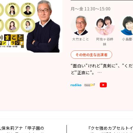
月〜金 11:30～15:00
大竹まこと
阿佐ヶ谷姉
小島慶
妹
その他の主な出演者
“面白い”けれど”真剣に”、”く
ど”正直に”。 …
久保朱莉アナ「甲子園の
『クセ強めカプセルト