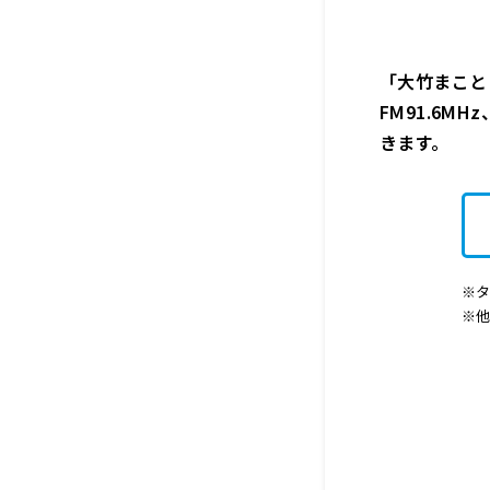
「大竹まこと 
FM91.6M
きます。
※タ
※