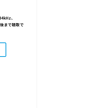
4kHz、
週間後まで聴取で