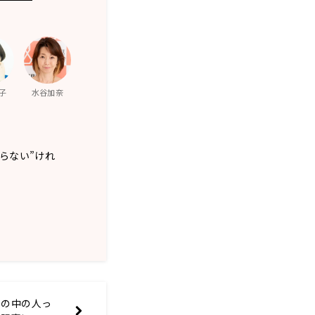
子
水谷加奈
だらない”けれ
イの中の人っ