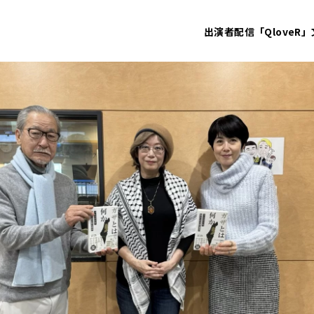
出演者
配信「QloveR」