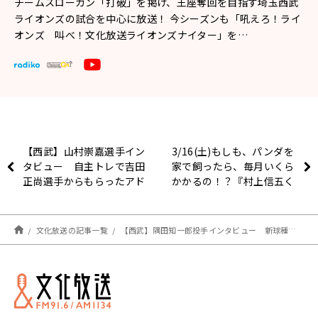
チームスローガン「打破」を掲げ、王座奪回を目指す埼玉西武
ライオンズの試合を中心に放送！ 今シーズンも「吼えろ！ライ
オンズ 叫べ！文化放送ライオンズナイター」を…
【西武】山村崇嘉選手イン
3/16(土)もしも、パンダを
タビュー 自主トレで吉田
家で飼ったら、毎月いくら
正尚選手からもらったアド
かかるの！？『村上信五く
バイスとは？
んと経済クン』
文化放送の記事一覧
【西武】隅田知一郎投手インタビュー 新球種ツーシームは松坂大輔臨時コーチのアドバイスを参考に「左打者に嫌だと思ってもらえるボールにしたい」