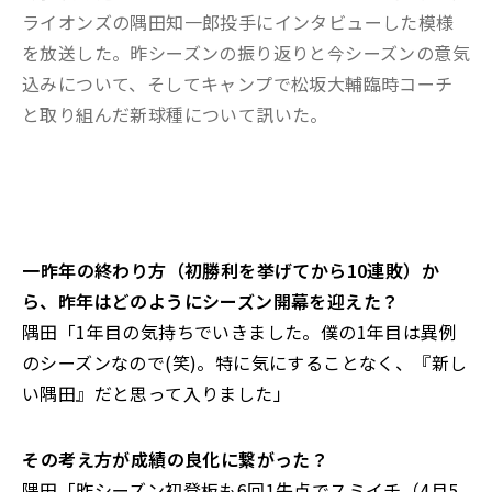
ライオンズの隅田知一郎投手にインタビューした模様
を放送した。昨シーズンの振り返りと今シーズンの意気
込みについて、そしてキャンプで松坂大輔臨時コーチ
と取り組んだ新球種について訊いた。
――一昨年の終わり方（初勝利を挙げてから10連敗）か
ら、昨年はどのようにシーズン開幕を迎えた？
隅田「1年目の気持ちでいきました。僕の1年目は異例
のシーズンなので(笑)。特に気にすることなく、『新し
い隅田』だと思って入りました」
――その考え方が成績の良化に繋がった？
隅田「昨シーズン初登板も6回1失点でスミイチ（4月5