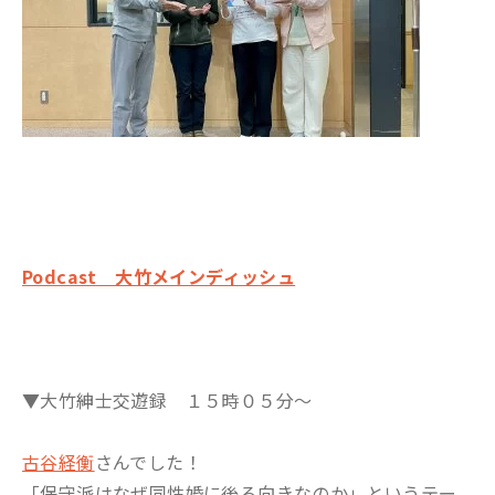
Podcast 大竹メインディッシュ
▼大竹紳士交遊録 １５時０５分～
古谷経衡
さんでした！
「保守派はなぜ同性婚に後ろ向きなのか」というテー