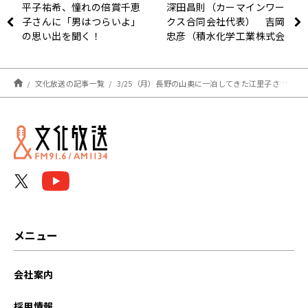
平子祐希、憧れの倍賞千恵
深田昌則（カーマインワー
子さんに「男はつらいよ」
クス合同会社代表） 吉岡
の思い出を聞く！
忠彦（積水化学工業株式会
社コーポレート新事業開発
部 部長）
文化放送の記事一覧
3/25（月）長野の山奥に一泊してきた江里子さん！
メニュー
会社案内
採用情報