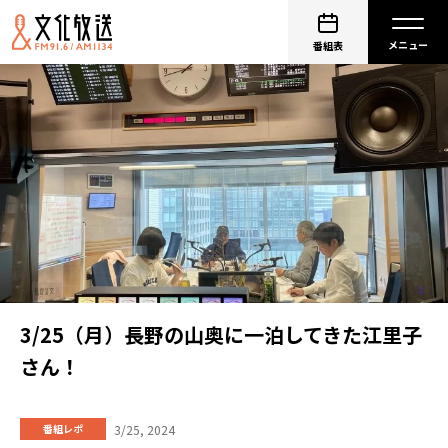
番組表
3/25（月）長野の山奥に一泊してきた江里子
さん！
3/25, 2024
番組レポ