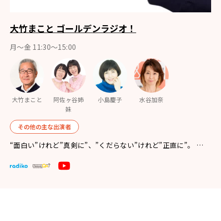
大竹まこと ゴールデンラジオ！
月〜金 11:30～15:00
大竹まこと
阿佐ヶ谷姉
小島慶子
水谷加奈
妹
その他の主な出演者
“面白い”けれど”真剣に”、”くだらない”けれど”正直に”。 …