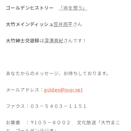
ゴールデンヒストリー
「命を想う
」
大竹メインディッシュ
笠井亮平
さん
大竹紳士交遊録
は
深澤真紀
さんです！
あなたからのメッセージ、お待ちしております。
メールアドレス：
golden@joqr.net
ファクス：０３－５４０３－１１５１
お葉書 ：〒1０５－８００２ 文化放送「大竹まこ
と ゴールデンラジオ」