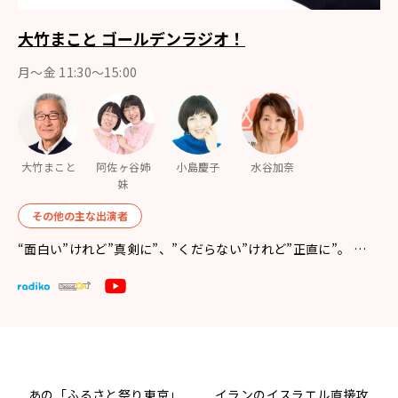
大竹まこと ゴールデンラジオ！
月〜金 11:30～15:00
大竹まこと
阿佐ヶ谷姉
小島慶子
水谷加奈
妹
その他の主な出演者
“面白い”けれど”真剣に”、”くだらない”けれど”正直に”。 …
あの「ふるさと祭り東京」
イランのイスラエル直接攻