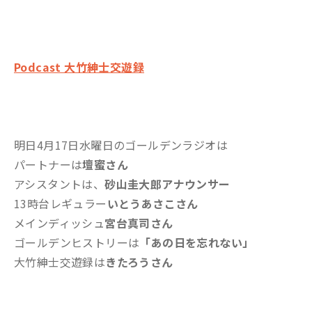
Podcast 大竹紳士交遊録
明日4月17日水曜日のゴールデンラジオは
パートナーは
壇蜜さん
アシスタントは、
砂山圭大郎アナウンサー
13時台レギュラー
いとうあさこさん
メインディッシュ
宮台真司さん
ゴールデンヒストリーは
「あの日を忘れない」
大竹紳士交遊録は
きたろうさん