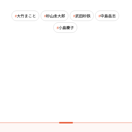
大竹まこと
砂山圭大郎
武田砂鉄
中島岳志
小島慶子