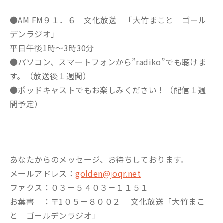
●AM FM９１．６ 文化放送 「大竹まこと ゴール
デンラジオ」
平日午後1時～3時30分
●パソコン、スマートフォンから”radiko”でも聴けま
す。（放送後１週間）
●ポッドキャストでもお楽しみください！（配信１週
間予定）
あなたからのメッセージ、お待ちしております。
メールアドレス：
golden@joqr.net
ファクス：０３－５４０３－１１５１
お葉書 ：〒1０５－８００２ 文化放送「大竹まこ
と ゴールデンラジオ」