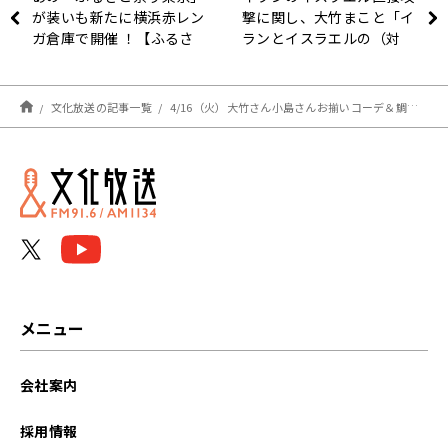
が装いも新たに横浜赤レン
撃に関し、大竹まこと「イ
ガ倉庫で開催 ！【ふるさ
ランとイスラエルの（対
と祭りIN 横浜赤レンガ】 6
立）構図を知っておきた
月１日（土）・2日（日）
い」
文化放送の記事一覧
4/16（火）大竹さん小島さんお揃いコーデ＆鯛焼きの養殖と天然の違い！？
メニュー
会社案内
採用情報