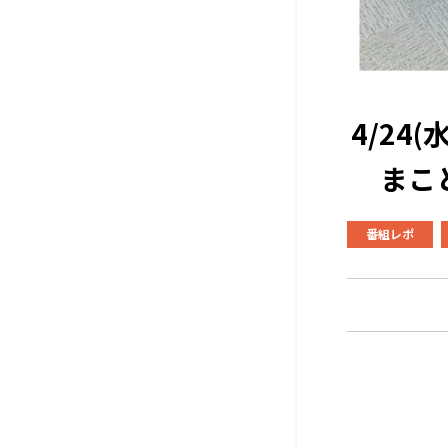
4/2
まこ
番組レポ