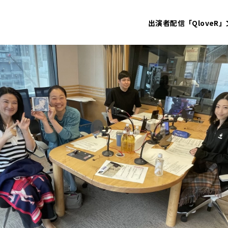
出演者
配信「QloveR」