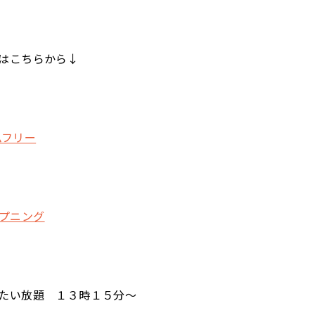
はこちらから↓
イムフリー
オープニング
たい放題 １３時１５分～