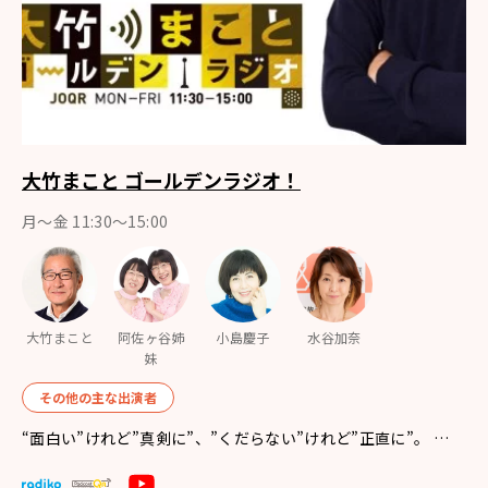
大竹まこと ゴールデンラジオ！
月〜金 11:30～15:00
大竹まこと
阿佐ヶ谷姉
小島慶子
水谷加奈
妹
その他の主な出演者
“面白い”けれど”真剣に”、”くだらない”けれど”正直に”。 …