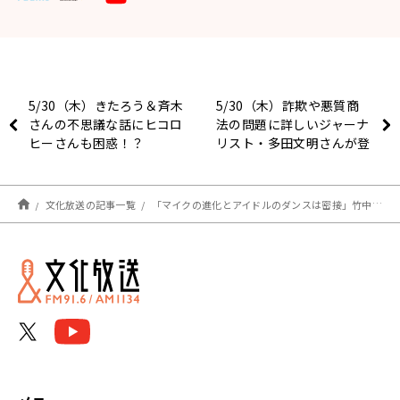
5/30（木）きたろう＆斉木
5/30（木）詐欺や悪質商
さんの不思議な話にヒコロ
法の問題に詳しいジャーナ
ヒーさんも困惑！？
リスト・多田文明さんが登
場。
文化放送の記事一覧
「マイクの進化とアイドルのダンスは密接」竹中夏海&せきしろが手がけるアイドルコントとは？