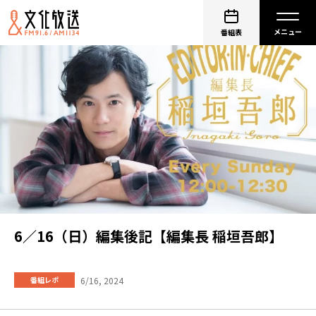
番組表
6／16（日）編集後記【編集長 稲垣吾郎】
6/16, 2024
番組レポ