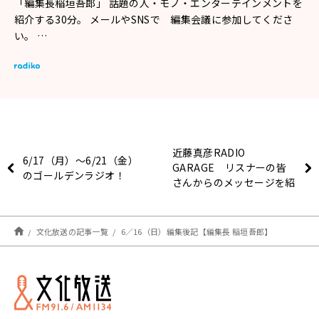
「編集長稲垣吾郎」 話題の人・モノ・エンターテインメントを
紹介する30分。 メールやSNSで 編集会議に参加してくださ
い。 …
近藤真彦RADIO
6/17（月）～6/21（金）
GARAGE リスナーの皆
のゴールデンラジオ！
さんからのメッセージを紹
介！
文化放送の記事一覧
6／16（日）編集後記【編集長 稲垣吾郎】