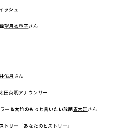
ィッシュ
録
望月衣塑子
さん
井佑月
さん
太田英明
アナウンサー
ュラー＆大竹のもっと言いたい放題
青木理
さん
ストリー
「
あなたのヒストリー
」