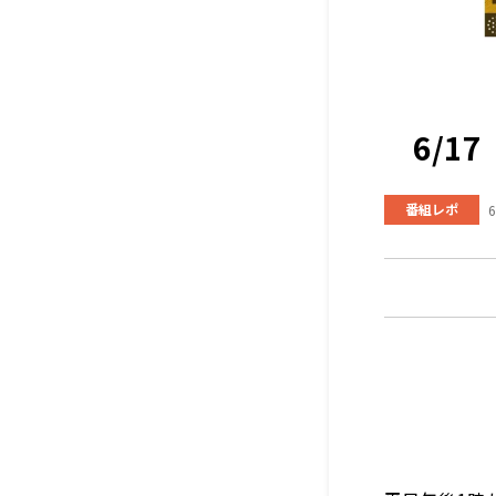
6/1
番組レポ
6