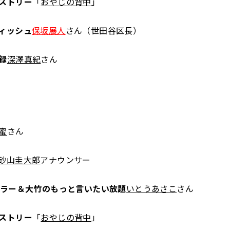
ストリー
「
おやじの背中
」
ィッシュ
保坂展人
さん（世田谷区長）
録
深澤真紀
さん
蜜
さん
砂山圭大郎
アナウンサー
ュラー＆大竹のもっと言いたい放題
いとうあさこ
さん
ストリー
「
おやじの背中
」