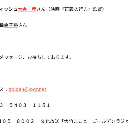
ィッシュ
木寺一孝
さん（映画『正義の行方』監督）
録
金子勝
さん
メッセージ、お待ちしております。
ス：
golden@joqr.net
３－５４０３－１１５１
1０５－８００２ 文化放送「大竹まこと ゴールデンラジ