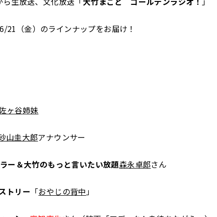
から生放送、文化放送「
大竹まこと ゴールデンラジオ！
」
～6/21（金）のラインナップをお届け！
佐ヶ谷姉妹
砂山圭大郎
アナウンサー
ュラー＆大竹のもっと言いたい放題
森永卓郎
さん
ストリー
「
おやじの背中
」