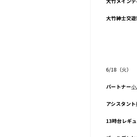
大竹メインデ
大竹紳士交遊
6/18（火）
パートナー
小
アシスタント
13時台レギ