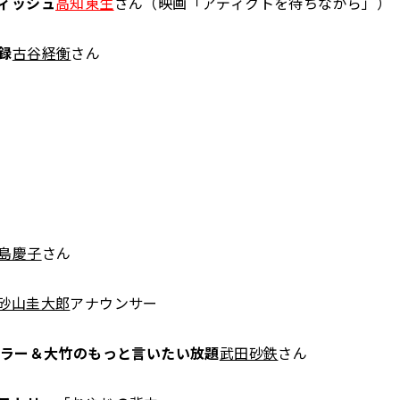
ィッシュ
高知東生
さん（映画「アディクトを待ちながら」）
録
古谷経衡
さん
島慶子
さん
砂山圭大郎
アナウンサー
ュラー＆大竹のもっと言いたい放題
武田砂鉄
さん