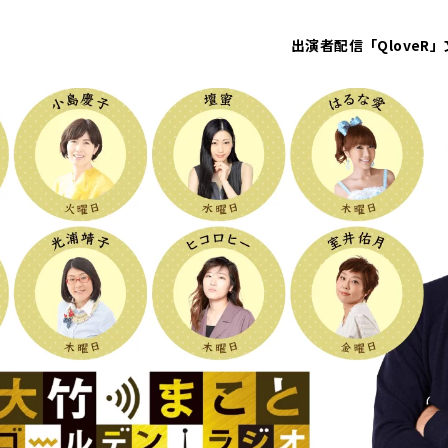
出演者
配信「QloveR」