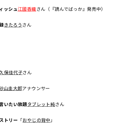
ィッシュ
江國香織
さん（『読んでばっか』発売中）
録
きたろう
さん
久保佳代子
さん
砂山圭大郎
アナウンサー
言いたい放題
タブレット純
さん
ストリー
「
おやじの背中
」