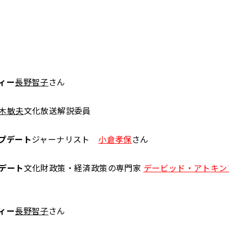
ィー
長野智子
さん
木敏夫
文化放送解説委員
プデート
ジャーナリスト
小倉孝保
さん
デート
文化財政策・経済政策の専門家
デービッド・アトキン
ィー
長野智子
さん