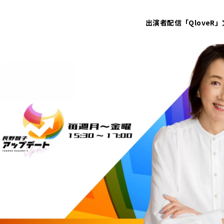
出演者
配信「QloveR」