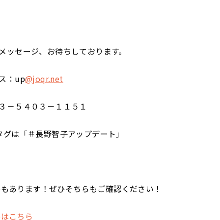
メッセージ、お待ちしております。
ス：up
@joqr.net
３－５４０３－１１５１
タグは「＃長野智子アップデート」
ubeもあります！ぜひそちらもご確認ください！
beはこちら