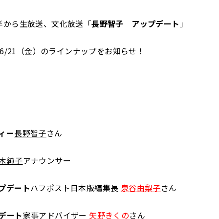
半から生放送、文化放送「
長野智子 アップデート
」
～6/21（金）のラインナップをお知らせ！
ィー
長野智子
さん
木純子
アナウンサー
プデート
ハフポスト日本版編集長
泉谷由梨子
さん
デート
家事アドバイザー
矢野きくの
さん