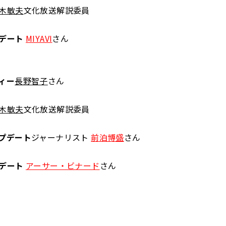
木敏夫
文化放送解説委員
デート
MIYAVI
さん
ィー
長野智子
さん
木敏夫
文化放送解説委員
プデート
ジャーナリスト
前泊博盛
さん
デート
アーサー・ビナード
さん