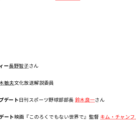
ィー
長野智子
さん
木敏夫
文化放送解説委員
プデート
日刊スポーツ野球部部長
鈴木良一
さん
デート
映画『このろくでもない世界で』監督
キム・チャンフ