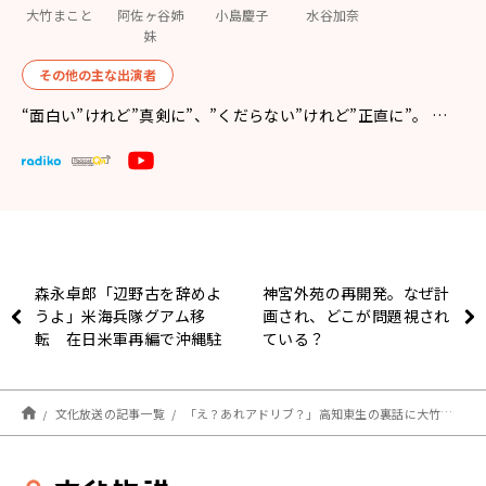
大竹まこと
阿佐ヶ谷姉
小島慶子
水谷加奈
妹
その他の主な出演者
“面白い”けれど”真剣に”、”くだらない”けれど”正直に”。 …
森永卓郎「辺野古を辞めよ
神宮外苑の再開発。なぜ計
うよ」米海兵隊グアム移
画され、どこが問題視され
転 在日米軍再編で沖縄駐
ている？
留約9千人減の見込み
文化放送の記事一覧
「え？あれアドリブ？」高知東生の裏話に大竹ビックリ！映画「アディクトを待ちながら」語る