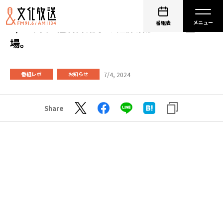
番組表
7/4（木）経済評論家の佐藤治彦さんが登
場。
7/4, 2024
番組レポ
お知らせ
Share