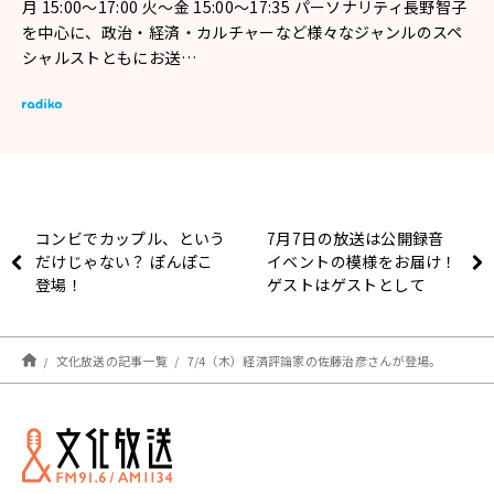
月 15:00～17:00 火～金 15:00～17:35 パーソナリティ長野智子
を中心に、政治・経済・カルチャーなど様々なジャンルのスペ
シャルストともにお送…
コンビでカップル、という
7月7日の放送は公開録音
だけじゃない？ ぽんぽこ
イベントの模様をお届け！
登場！
ゲストはゲストとして
GENERATIONS・小森隼
さんが登場！『アインシュ
タイン・山崎紘菜 Heat &
文化放送の記事一覧
7/4（木）経済評論家の佐藤治彦さんが登場。
Heart!』