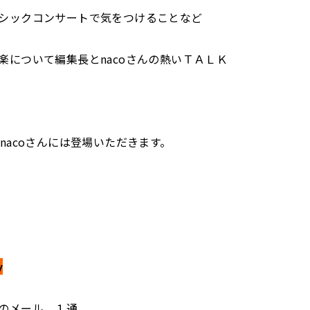
シックコンサートで気をつけることなど
楽について編集長とnacoさんの熱いＴＡＬＫ
もnacoさんには登場いただきます。
y
のメール １通