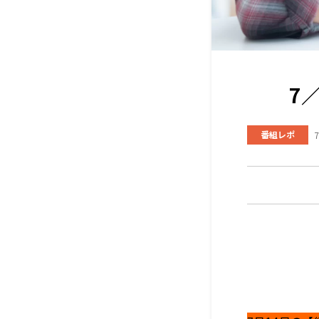
7
番組レポ
7