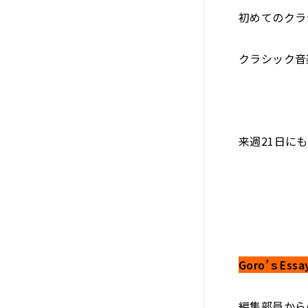
初めてのクラ
クラシック音
来週21日に
Goro’ｓEssa
編集部員から