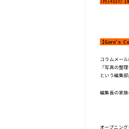
7月14日の
【Goro’ｓ C
コラムメール
「写真の整理
という編集部
編集長の家族の
オープニングナ