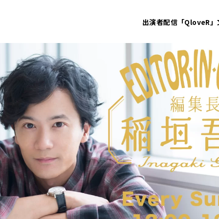
出演者
配信「QloveR」