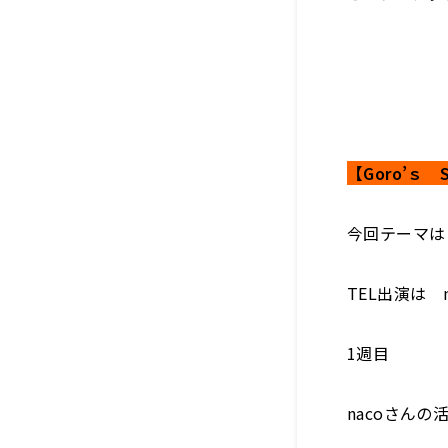
【Goro’ｓ S
今回テーマは
TEL出演は
1週目
nacoさん