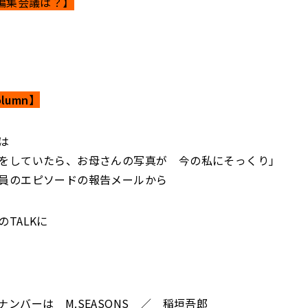
【編集会議は？】
olumn】
は
をしていたら、お母さんの写真が 今の私にそっくり」
員のエピソードの報告メールから
TALKに
ンバーは M.SEASONS ／ 稲垣吾郎