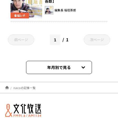
吾郎】
編集長 稲垣吾郎
番組レポ
1
前ページ
次ページ
年月別で見る
2024年07月
nacoの記事一覧