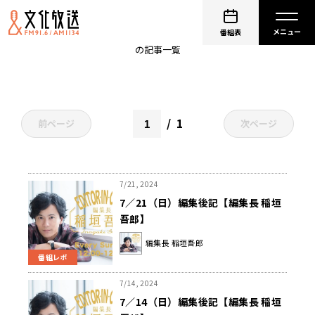
naco
番組表
の記事一覧
1
前ページ
次ページ
7/21, 2024
7／21（日）編集後記【編集長 稲垣
吾郎】
編集長 稲垣吾郎
番組レポ
7/14, 2024
7／14（日）編集後記【編集長 稲垣