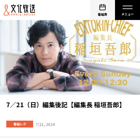
番組表
7／21（日）編集後記【編集長 稲垣吾郎】
7/21, 2024
番組レポ