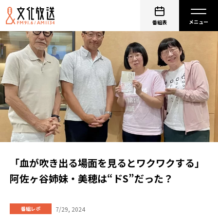
番組表
「血が吹き出る場面を見るとワクワクする」
阿佐ヶ谷姉妹・美穂は“ドS”だった？
7/29, 2024
番組レポ