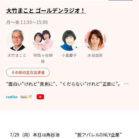
大竹まこと ゴールデンラジオ！
月〜金 11:30～15:00
大竹まこと
阿佐ヶ谷姉
小島慶子
水谷加奈
妹
その他の主な出演者
“面白い”けれど”真剣に”、”くだらない”けれど”正直に”。 …
7/29（月）本日は角谷浩
“脱アパレルONLY企業”