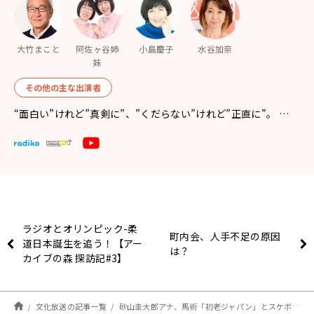
大竹まこと
阿佐ヶ谷姉
小島慶子
水谷加奈
妹
その他の主な出演者
“面白い”けれど”真剣に”、”くだらない”けれど”正直に”。 …
ラジオとオリンピック-柔
町内会、人手不足の原因
道日本誕生を追う！【アー
は？
カイブの森 探訪記#3】
文化放送の記事一覧
砂山圭大郎アナ、馬術「初老ジャパン」とスケボー堀米選手にインタビュー「堀米選手、最後の決めた大逆転のトリックだけ、音楽を止めたらしいんです」