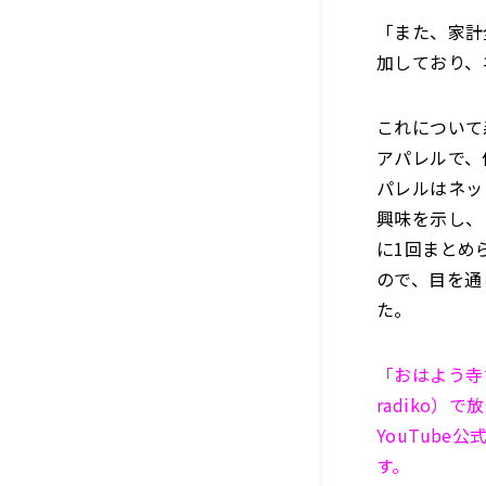
「また、家計
加しており、
これについて
アパレルで、
パレルはネッ
興味を示し、
に1回まとめ
ので、目を通
た。
「おはよう寺ち
radiko）
YouTub
す。