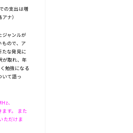
トでの支出は増
島アナ）
たジャンルが
いもので、ア
新たな発見に
訳が取れ、年
ごく勉強になる
ついて語っ
MHz、
きます。 また
みいただけま