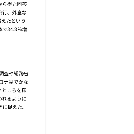
から得た回答
旅行、外食な
増えたという
34.8％増
計調査や総務省
コロナ禍でかな
いところを探
われるように
きに捉えた。