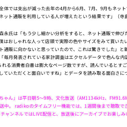
全体では支出が減った去年の4月から6月、7月、9月もネッ
ネット通販を利用している人が増えたという結果です」（寺
森永氏は「もう少し細かい分析をすると、ネット通販で伸び
僕はおしゃれな人って店頭で実際の色やサイズをみて買いた
ト通販に向かないと思っていたので、これは驚きでした」と
「毎月発表されている家計調査はエクセルデータで色んな内
られる消費者白書は膨大なページ数ですが、読んでいるとす
していただくと面白いですね」とデータを読み取る面白さに
ゃん」は平日朝5～9時、文化放送（AM1134kHz、FM91.6
で放送中。 radikoのタイムフリー機能では、1週間後まで聴取で
e公式チャンネルではLIVE配信と、放送後にアーカイブでお楽し