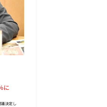
％に
閣議決定し