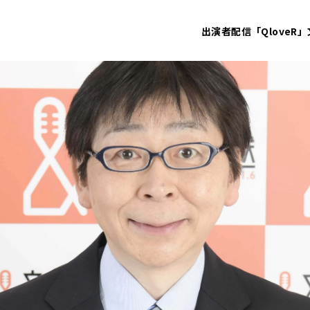
出演者
配信「QloveR」