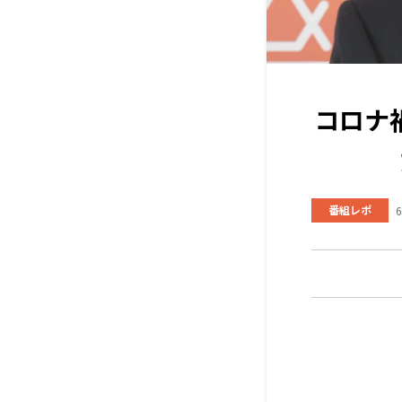
コロナ
番組レポ
6