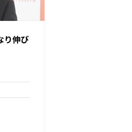
なり伸び
」