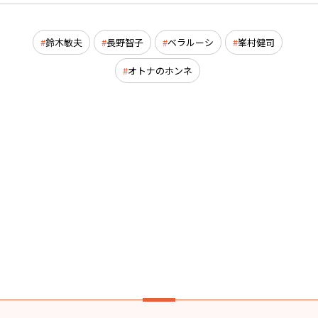
鈴木敏夫
長野智子
ベラルーシ
峯村健司
オトナのホンネ