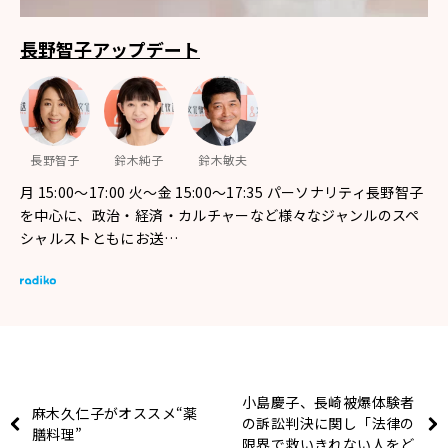
長野智子アップデート
長野智子
鈴木純子
鈴木敏夫
月 15:00～17:00 火～金 15:00～17:35 パーソナリティ長野智子
を中心に、政治・経済・カルチャーなど様々なジャンルのスペ
シャルストともにお送…
小島慶子、長崎被爆体験者
麻木久仁子がオススメ“薬
の訴訟判決に関し「法律の
膳料理”
限界で救いきれない人をど