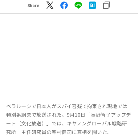
Share
ベラルーシで日本人がスパイ容疑で拘束され現地では
特別番組まで放送された。
9
月
10
日
「
長野智子アップデ
ート
（文化放送）」
で
は、
キヤノングローバル戦略研
究所 主任研究員の峯村健司に真相
を
聞いた。