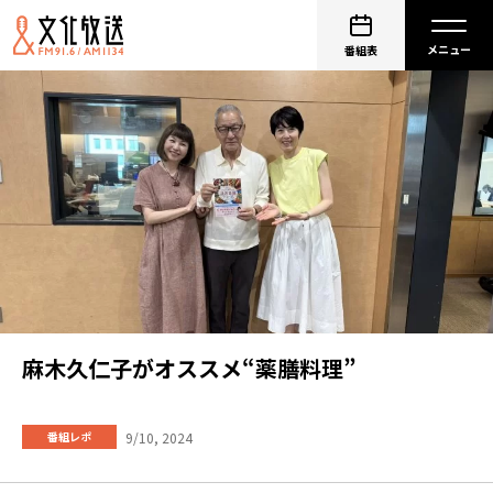
番組表
麻木久仁子がオススメ“薬膳料理”
9/10, 2024
番組レポ