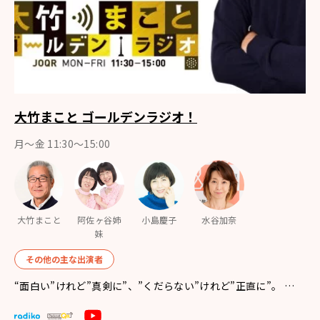
大竹まこと ゴールデンラジオ！
月〜金 11:30～15:00
大竹まこと
阿佐ヶ谷姉
小島慶子
水谷加奈
妹
その他の主な出演者
“面白い”けれど”真剣に”、”くだらない”けれど”正直に”。 …