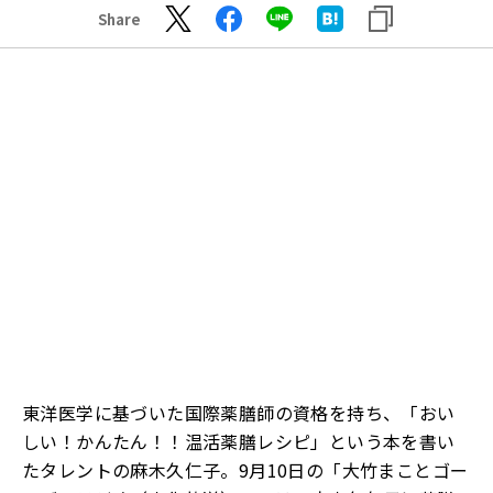
Share
東洋医学に基づいた国際薬膳師の資格を持ち、「おい
しい！かんたん！！温活薬膳レシピ」という本を書い
たタレントの麻木久仁子。
9
月
10
日
の
「大竹まことゴー