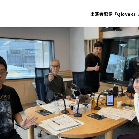
出演者
配信「QloveR」