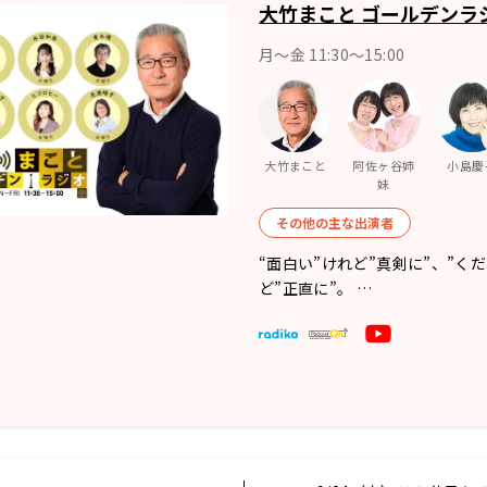
大竹まこと ゴールデンラ
月〜金 11:30～15:00
大竹まこと
阿佐ヶ谷姉
小島慶
妹
その他の主な出演者
“面白い”けれど”真剣に”、”く
ど”正直に”。 …