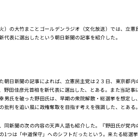
火）の大竹まことゴールデンラジオ（文化放送）では、立憲
新代表に選出したという朝日新聞の記事を紹介した。
た朝日新聞の記事によれば、立憲民主党は２３日、東京都内
、野田佳彦元首相を新代表に選出した、とある。また当記事
幸男氏を破った野田氏は、早期の衆院解散・総選挙を想定し
の批判を追い風に政権奪取を目指す考えを強調した、とある
、同新聞の次の内容の天声人語も紹介した。『野田氏が党内
の1つは「中道保守」へのシフトだったという。来たる総選