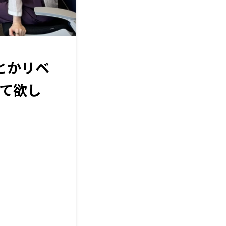
とかリベ
て欲し