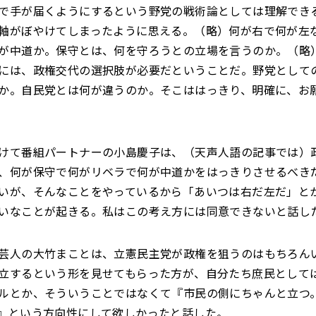
で手が届くようにするという野党の戦術論としては理解でき
軸がぼやけてしまったように思える。（略）何が右で何が左
が中道か。保守とは、何を守ろうとの立場を言うのか。（略
には、政権交代の選択肢が必要だということだ。野党として
か。自民党とは何が違うのか。そこははっきり、明確に、お
けて番組パートナーの小島慶子は、（天声人語の記事では）
、何が保守で何がリベラで何が中道かをはっきりさせるべき
いが、そんなことをやっているから「あいつは右だ左だ」と
いなことが起きる。私はこの考え方には同意できないと話し
芸人の大竹まことは、立憲民主党が政権を狙うのはもちろん
立するという形を見せてもらった方が、自分たち庶民として
ルとか、そういうことではなくて『市民の側にちゃんと立つ
』という方向性にして欲しかったと話した。