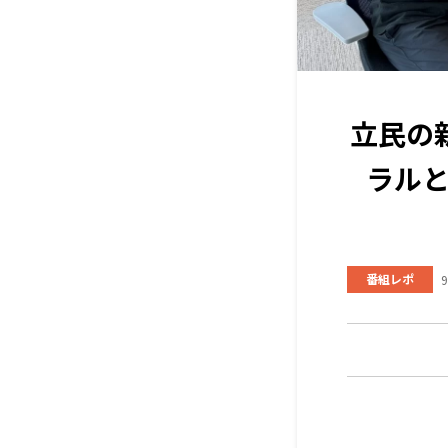
立民の
ラル
番組レポ
9