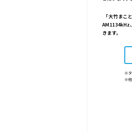
「大竹まこと
AM1134k
きます。
※タ
※