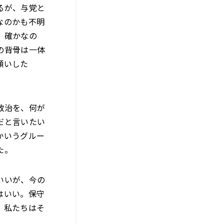
るが、与党と
なのかも不明
）確かなの
の背骨は一体
願いした
政治を、何が
だと言いたい
かいうグルー
た。
いいが、今の
はいい。保守
。私たちはそ