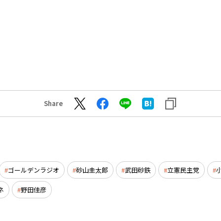
Share
ゴールデンラジオ
砂山圭太郎
武田砂鉄
立憲民主党
ネ
野田佳彦