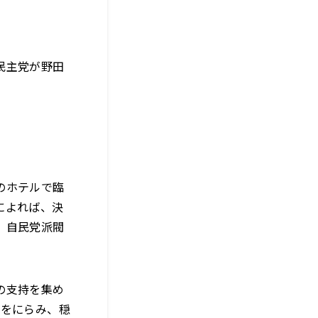
民主党が野田
のホテルで臨
によれば、決
、自民党派閥
。
の支持を集め
挙をにらみ、穏