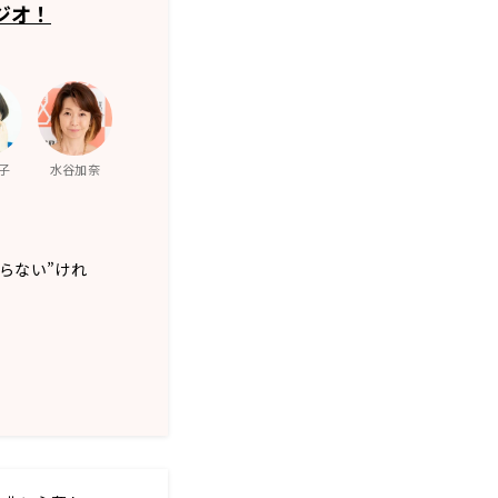
ジオ！
子
水谷加奈
だらない”けれ